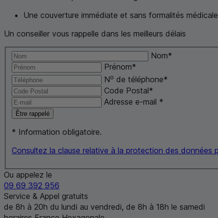
Une couverture immédiate et sans formalités médical
Un conseiller vous rappelle dans les meilleurs délais
Nom
*
Prénom
*
o
N
de téléphone
*
Code Postal
*
Adresse
e-mail
*
Être rappelé
*
Information obligatoire.
Consultez la clause relative à la protection des données
Ou appelez le
09 69 392 956
Service & Appel gratuits
de 8
h
à 20
h
du lundi au vendredi, de 8
h
à 18
h
le samedi
horaires France Hexagonale