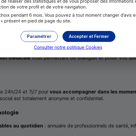
ges pour l’achat d’aides auditives chez notre réseau d’audiop
de réaliser des statistiques et de vous proposer des informations e
er votre budget
tion de votre profil et de votre navigation.
oix pendant 6 mois. Vous pouvez à tout moment changer d’avis en c
nts optiques chez nos partenaires, dont Krys et Optic2000.
 » présent en pied de page du site.
 pour l’achat d’aides auditives chez nos audioprothésistes pa
Paramétrer
Accepter et Fermer
/24 et 7j/7
Consulter notre politique
Cookies
tion médicale
vous permettant de dialoguer et poser vos ques
te 24h/24 et 7j/7 pour
vous accompagner dans les moments
social est totalement anonyme et confidentiel.
hologie
sables au quotidien
: annuaire de professionnels de santé, in