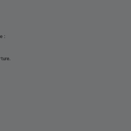
e :
ture.