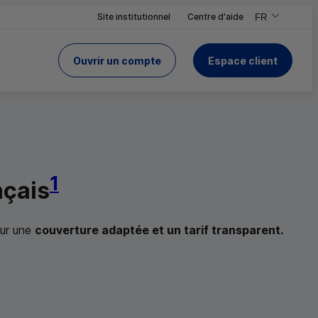
Site institutionnel
Centre d'aide
FR
,Version frança
,Changer de ve
Ouvrir un compte
Espace client
du Crédit Mutuel
 le site
1
nçais
our une
couverture adaptée et un tarif transparent.