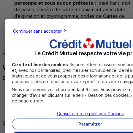
personne et sous aucun prétexte
: identifiant, mot
de passe, numéro de carte de paiement avec date
d’expiration et cryptogramme, codes de Cartes de
Clés Personnelles,
même si le numéro de
téléphone affiché est celui de votre banque
;
Continuer sans accepter
ne confiez vos moyens de paiement et valeurs à
personne
.
Le Crédit Mutuel respecte votre vie pr
Suivez les
consignes de votre banque
.
Ce site utilise des cookies.
Ils permettent d'assurer son b
Vous êtes victime de cette
et, avec nos partenaires, d'en mesurer son audience, de réal
arnaque ?
statistiques et de vous proposer des informations et de la pu
personnalisées en fonction de votre profil et de votre naviga
Nous conservons vos choix pendant 6 mois. Vous pouvez à 
Bloquez votre accès
et
modifiez le mot de passe
changer d’avis en cliquant sur le lien « Gestion des cookies 
1
de votre espace client
.
de page du site.
Prenez contact sans tarder avec votre
conseiller.
Consulter notre politique
Cookies
Si la fraude est avérée :
Paramétrer