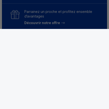
Parrainez un proche et profitez ensemble
d’avantages
Découvrir notre offre
Mentions légales
Tarifs et conditions générales
Guides et informations réglementaires
Protection des données
Gestion des cookies
Fraude et sécurité bancaire
VDP
Accessibilité
Déclaration d’accessibilité : partiellement
conforme
Le Crédit Mutuel, banque coopérative, appartient à
ses 9 millions de clients-sociétaires