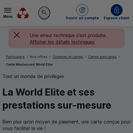
Menu
du Crédit Mutuel
Ouvrir un compte
Espace client
Rechercher sur le site
Une erreur technique s'est produite.
Afficher les détails techniques
Vous êtes ici:
Particuliers
Nos offres
Comptes et cartes
Cartes bancaires
Carte Mastercard World Elite
Tout un monde de privilèges
La
World Elite
et
ses
prestations sur-mesure
Bien plus qu’un moyen de paiement, une carte conçue pour
vous faciliter la vie !