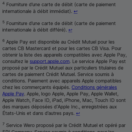
4
Fourniture d’une carte de débit (carte de paiement
Retour au renvoi 4
internationale à débit immédiat).
↩
5
Fourniture d’une carte de débit (carte de paiement
Retour au renvoi 5
internationale à débit différé).
↩
6
Apple Pay
est disponible au Crédit Mutuel pour les
cartes
CB
Mastercard
et pour les cartes
CB
Visa. Pour
obtenir la liste des appareils compatibles avec
Apple Pay
,
consultez le
support.apple.com
. Le service
Apple Pay
est
proposé par le Crédit Mutuel aux particuliers titulaires de
cartes de paiement Crédit Mutuel. Service soumis à
conditions. Paiement avec appareils
Apple
compatibles
chez les commerçants équipés.
Conditions générales
Apple Pay
.
Apple
, logo
Apple
,
Apple Pay
,
Apple Wallet
,
Apple Watch
,
Face
ID
,
iPad
,
iPhone
, Mac,
Touch
ID
sont
des marques déposées d’
Apple
Inc., enregistrées aux
Retour au renvoi 6
États-Unis et dans d’autres pays.
↩
7
Service Wero proposé par le Crédit Mutuel et opéré par
EPI
Company. Service soumis à conditions, pour les