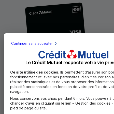
Continuer sans accepter
Place à l'exception
Le Crédit Mutuel respecte votre vie priv
CB
Visa Infinite : une carte de paiement et
Ce site utilise des cookies.
Ils permettent d'assurer son bo
de retrait aux garanties performantes
fonctionnement et, avec nos partenaires, d'en mesurer son 
réaliser des statistiques et de vous proposer des information
publicité personnalisées en fonction de votre profil et de vo
Profitez d’un statut d’exception en France et dans le
navigation.
monde avec la Visa Infinite.
Nous conservons vos choix pendant 6 mois. Vous pouvez à 
Découvrir la carte
CB
Visa Infinite
changer d’avis en cliquant sur le lien « Gestion des cookies 
pied de page du site.
Des garanties performantes