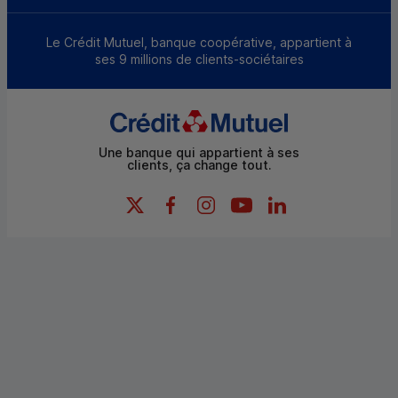
Le Crédit Mutuel, banque coopérative, appartient à
ses 9 millions de clients-sociétaires
Une banque qui appartient à ses
clients, ça change tout.
X (Twitter) - Credit Mutuel
Facebook - Credit Mutuel
Instagram - Credit Mutuel
YouTube - Credit Mutue
LinkedIn - Credit