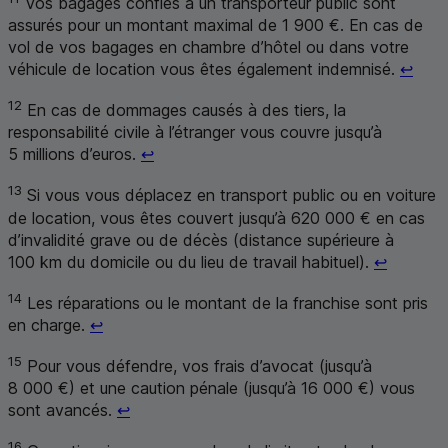
Vos bagages confiés à un transporteur public sont
assurés pour un montant maximal de 1 900 €. En cas de
vol de vos bagages en chambre d’hôtel ou dans votre
Reto
véhicule de location vous êtes également indemnisé.
↩
12
En cas de dommages causés à des tiers, la
responsabilité civile à l’étranger vous couvre jusqu’à
Retour au renvoi 12
5 millions d’euros.
↩
13
Si vous vous déplacez en transport public ou en voiture
de location, vous êtes couvert jusqu’à 620 000 € en cas
d’invalidité grave ou de décès (distance supérieure à
Retour a
100
km
du domicile ou du lieu de travail habituel).
↩
14
Les réparations ou le montant de la franchise sont pris
Retour au renvoi 14
en charge.
↩
15
Pour vous défendre, vos frais d’avocat (jusqu’à
8 000 €) et une caution pénale (jusqu’à 16 000 €) vous
Retour au renvoi 15
sont avancés.
↩
16