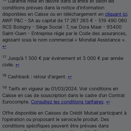
Garantie mise en œuvre dans la limite et selon les
conditions prévues dans la notice d’information
disponibles en Caisse ou en téléchargement en
cliquant ici
.
AWP
P&C
-
SA
au capital de 17 287 285 € - 519 490 080
RCS
Bobigny - Siège Social : 7, rue Dora Maar - 93400
Saint-Ouen - Entreprise régie par le Code des assurances,
agissant sous le nom commercial « Mondial Assistance ».
Retour au renvoi 16
↩
17
Jusqu’à 1 500 € par événement et 3 000 € par année
Retour au renvoi 17
civile.
↩
Retour au renvoi 18
18
Cashback
: retour d'argent.
↩
19
Tarifs en vigueur au 01/03/2024. Voir conditions en
Caisse en cas de souscription dans le cadre d’un Contrat
Retour au
Eurocompte.
Consultez les conditions tarifaires
.
↩
Offre disponible en Caisses de Crédit Mutuel participant à
l'opération ou proposant le service/le produit. Des
conditions spécifiques peuvent être prévues dans