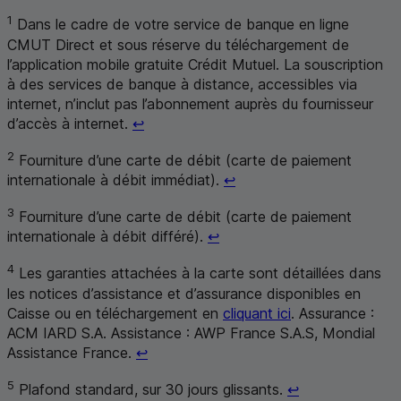
1
Dans le cadre de votre service de banque en ligne
CMUT
Direct et sous réserve du téléchargement de
l’application mobile gratuite Crédit Mutuel. La souscription
à des services de banque à distance, accessibles via
internet, n’inclut pas l’abonnement auprès du fournisseur
Retour au renvoi 1
d’accès à internet.
↩
2
Fourniture d’une carte de débit (carte de paiement
Retour au renvoi 2
internationale à débit immédiat).
↩
3
Fourniture d’une carte de débit (carte de paiement
Retour au renvoi 3
internationale à débit différé).
↩
4
Les garanties attachées à la carte sont détaillées dans
les notices d’assistance et d’assurance disponibles en
Caisse ou en téléchargement en
cliquant ici
. Assurance :
ACM
IARD
S.A.
Assistance :
AWP
France
S.A.S
,
Mondial
Retour au renvoi 4
Assistance
France.
↩
Retour au renvo
5
Plafond standard, sur 30 jours glissants.
↩