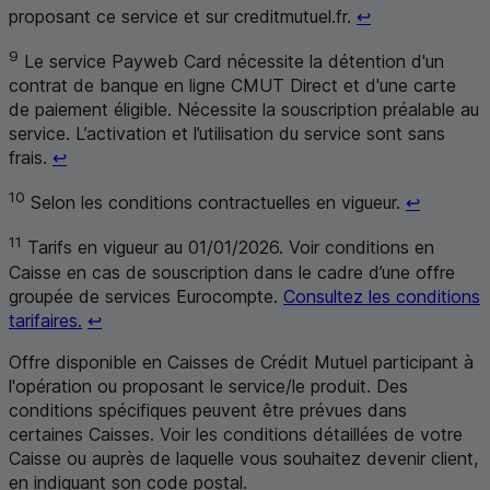
Retour au renv
proposant ce service et sur creditmutuel.fr.
↩
9
Le service Payweb Card nécessite la détention d'un
contrat de banque en ligne
CMUT
Direct et d'une carte
de paiement éligible. Nécessite la souscription préalable au
service. L’activation et l’utilisation du service sont sans
Retour au renvoi 9
frais.
↩
Retour a
10
Selon les conditions contractuelles en vigueur.
↩
11
Tarifs en vigueur au 01/01/2026. Voir conditions en
Caisse en cas de souscription dans le cadre d’une offre
groupée de services Eurocompte.
Consultez les conditions
Retour au renvoi 11
tarifaires.
↩
Offre disponible en Caisses de Crédit Mutuel participant à
l'opération ou proposant le service/le produit. Des
conditions spécifiques peuvent être prévues dans
certaines Caisses. Voir les conditions détaillées de votre
Caisse ou auprès de laquelle vous souhaitez devenir client,
en indiquant son code postal
.