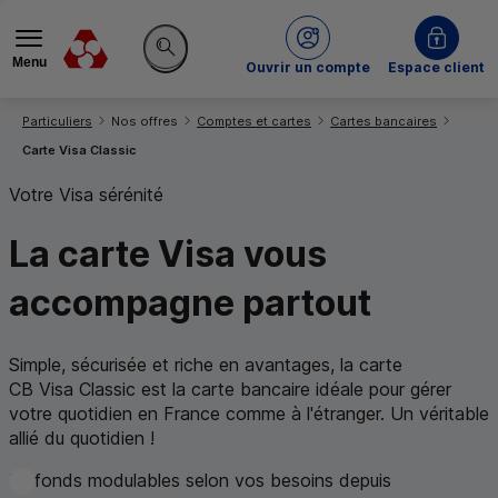
Menu
du Crédit Mutuel
Ouvrir un compte
Espace client
Rechercher sur le site
Vous êtes ici:
Particuliers
Nos offres
Comptes et cartes
Cartes bancaires
Carte Visa Classic
Votre Visa sérénité
La carte Visa vous
accompagne partout
Simple, sécurisée et riche en avantages, la carte
CB
Visa Classic est la carte bancaire idéale pour gérer
votre quotidien en France comme à l'étranger. Un véritable
allié du quotidien !
Plafonds modulables selon vos besoins depuis