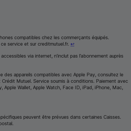
rtphones compatibles chez les commerçants équipés.
Retour au renvoi 2
ce service et sur creditmutuel.fr.
↩
accessibles via internet, n’inclut pas l’abonnement auprès
iste des appareils compatibles avec
Apple Pay
, consultez le
nt Crédit Mutuel. Service soumis à conditions. Paiement avec
y
,
Apple Wallet
,
Apple Watch
,
Face
ID
,
iPad
,
iPhone
, Mac,
i 4
 spécifiques peuvent être prévues dans certaines Caisses.
postal
.