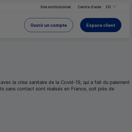
Site institutionnel
Centre d'aide
FR
,Version frança
,Changer de ve
Ouvrir un compte
Espace client
du Crédit Mutuel
 le site
ec la crise sanitaire de la Covid-19, qui a fait du paiement
s sans contact sont réalisés en France, soit près de