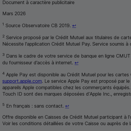
Document à caractère publicitaire
Mars 2026
Retour au renvoi 1
1
Source Observatoire
CB
2019.
↩
2
Service proposé par le Crédit Mutuel aux titulaires de c
Nécessite l'application Crédit Mutuel Pay. Service soumis à 
3
Dans le cadre de votre service de banque en ligne
CMUT
Retour au renvoi 3
du fournisseur d’accès à internet.
↩
4
Apple Pay
est disponible au Crédit Mutuel pour les cartes
support.apple.com
. Le service
Apple Pay
est proposé par le 
appareils
Apple
compatibles chez les commerçants équipés
Touch
ID
sont des marques déposées d’
Apple
Inc., enregis
Retour au renvoi 5
5
En français : sans contact.
↩
Offre disponible en Caisses de Crédit Mutuel participant à l
Voir les conditions détaillées de votre Caisse ou auprès de 