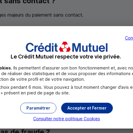
t sans contact ?
ntages majeurs du paiement sans contact.
s contact ?
Con
 50 € par transaction sans saisie du code et avec saisie du
haque banque fixe. C’est à dire qu’elle détermine un montant
Le Crédit Mutuel respecte votre vie privée.
okies.
Ils permettent d'assurer son bon fonctionnement et, avec no
nfidentiel pour régler vos achats.
de réaliser des statistiques et de vous proposer des informations e
tion de votre profil et de votre navigation.
m consécutif sans code est fixé à 140 €.
oix pendant 6 mois. Vous pouvez à tout moment changer d’avis en c
 » présent en pied de page du site.
 contact sur ma carte bancaire ?
Paramétrer
Accepter et Fermer
 vous ne souhaitez pas utiliser le paiement sans contact, vou
Consulter notre politique
Cookies
cas de fraude ?