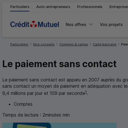
Particuliers
Auto-entrepreneurs
Professionnels
Entreprise
Nos offres
Vos projets
Vous êtes ici:
Particuliers
Nos conseils
Comptes & cartes
Carte bancaire
Pai
Le paiement sans contact
Le paiement sans contact est apparu en 2007 auprès du grand
sans contact un moyen de paiement en adéquation avec les «
1
9,4 millions par jour et 109 par seconde
.
Comptes
Temps de lecture :
2
minutes
min