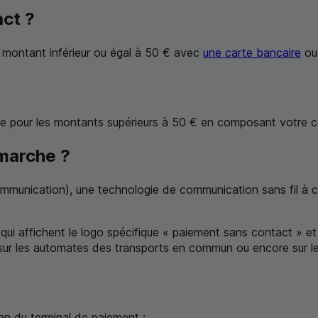
act ?
 montant inférieur ou égal à 50 € avec
une carte bancaire
ou 
le pour les montants supérieurs à 50 € en composant votre co
marche ?
ommunication
), une technologie de communication sans fil à 
i affichent le logo spécifique « paiement sans contact » et
 sur les automates des transports en commun ou encore sur 
an du terminal de paiement ;