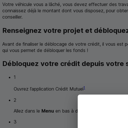
Votre véhicule vous a lâché, vous devez effectuer des travau
connaissez déjà le montant dont vous disposez, pour obten
conseiller.
Renseignez votre projet et débloque
Avant de finaliser le déblocage de votre crédit, il vous est p
qui vous permet de débloquer les fonds !
Débloquez votre crédit depuis votre
1
1
Ouvrez l’application Crédit Mutuel
2
Allez dans le
Menu
en bas à droite de l’écran
3