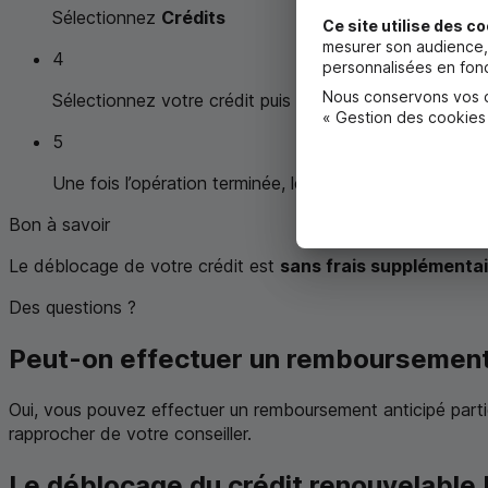
Sélectionnez
Crédits
Ce site utilise des co
mesurer son audience, 
4
personnalisées en fonc
Nous conservons vos ch
Sélectionnez votre crédit puis le type de projet pour 
« Gestion des cookies
5
Une fois l’opération terminée, les fonds seront transfé
Bon à savoir
Le déblocage de votre crédit est
sans frais supplémenta
Des questions ?
Peut-on effectuer un remboursement 
Oui, vous pouvez effectuer un remboursement anticipé partie
rapprocher de votre conseiller.
Le déblocage du crédit renouvelable 