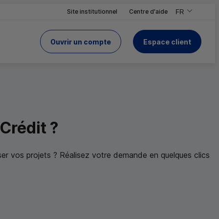
Site institutionnel
Centre d'aide
FR
,Version frança
,Changer de ve
Ouvrir un compte
Espace client
du Crédit Mutuel
 le site
Crédit ?
er vos projets ? Réalisez votre demande en quelques clics