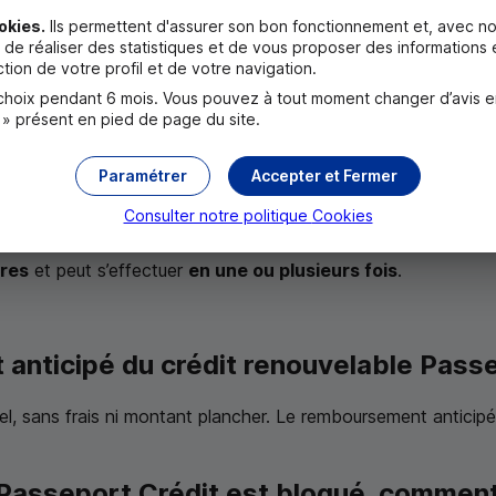
okies.
Ils permettent d'assurer son bon fonctionnement et, avec no
de réaliser des statistiques et de vous proposer des informations e
tion de votre profil et de votre navigation.
oix pendant 6 mois. Vous pouvez à tout moment changer d’avis en c
lequel vous souhaitez un financement
 » présent en pied de page du site.
Paramétrer
Accepter et Fermer
rés sur votre compte !
Consulter notre politique
Cookies
ires
et peut s’effectuer
en une ou plusieurs fois
.
anticipé du crédit renouvelable Passe
l, sans frais ni montant plancher. Le remboursement anticipé
Passeport Crédit est bloqué, comment 