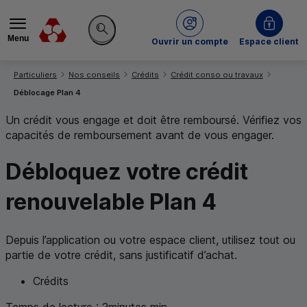
Menu
du Crédit Mutuel
Ouvrir un compte
Espace client
Rechercher sur le site
Vous êtes ici:
Particuliers
Nos conseils
Crédits
Crédit conso ou travaux
Déblocage Plan 4
Un crédit vous engage et doit être remboursé. Vérifiez vos
capacités de remboursement avant de vous engager.
Débloquez votre crédit
renouvelable Plan 4
Depuis l’application ou votre espace client, utilisez tout ou
partie de votre crédit, sans justificatif d’achat.
Crédits
Temps de lecture :
2
minutes
min