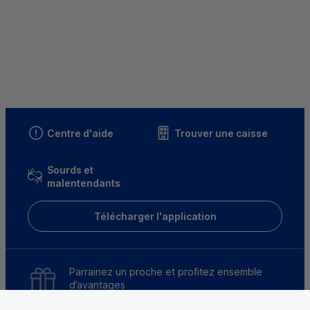
Centre d'aide
Trouver une caisse
Sourds et
malentendants
Télécharger l'application
Parrainez un proche et profitez ensemble
d’avantages
Découvrir notre offre