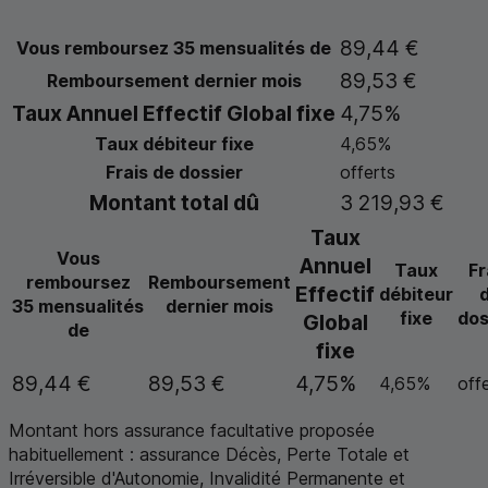
89,44 €
Vous remboursez 35 mensualités de
89,53 €
Remboursement dernier mois
Taux Annuel Effectif Global fixe
4,75%
Taux débiteur fixe
4,65%
Frais de dossier
offerts
Montant total dû
3 219,93 €
Taux
Vous
Annuel
Taux
Fr
remboursez
Remboursement
Effectif
débiteur
35 mensualités
dernier mois
fixe
dos
Global
de
fixe
89,44 €
89,53 €
4,75%
4,65%
off
Montant hors assurance facultative proposée
habituellement : assurance Décès, Perte Totale et
Irréversible d'Autonomie, Invalidité Permanente et