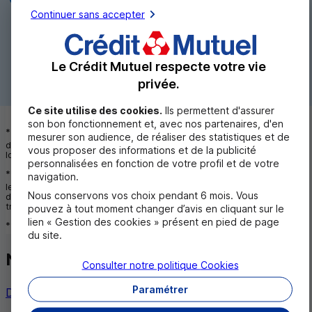
Continuer sans accepter
**
Coût total du crédit
:
43 018,29 €
Le Crédit Mutuel respecte votre vie
+ 1 500,00 € de frais de dossiers
privée.
**
Montant total dû
:
194 518,29 €
Ce site utilise des cookies.
Ils permettent d'assurer
son bon fonctionnement et, avec nos partenaires, d'en
*
Cette simulation est non contractuelle et n’est pas une proposition
mesurer son audience, de réaliser des statistiques et de
de financement. Le taux sera défini après étude de votre situation
vous proposer des informations et de la publicité
lors du rendez-vous avec votre conseiller.
personnalisées en fonction de votre profil et de votre
**
navigation.
Le montant des mensualités, le montant total dû, le coût total et
le TAEG ne comprennent pas l'assurance obligatoire : garantie
Nous conservons vos choix pendant 6 mois. Vous
décès, perte totale et irréversible d'autonomie et incapacité de
travail et invalidité permanente.
pouvez à tout moment changer d’avis en cliquant sur le
lien « Gestion des cookies » présent en pied de page
***
La durée correspond au nombre d'échéances mensuelles.
du site.
Nous contacter
Consulter notre politique
Cookies
Paramétrer
Devenir client
Contacter un conseiller