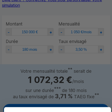
simulation
Montant
Mensualité
Durée
Taux envisagé
**
Votre mensualité totale
serait de
1 072,32 €
/mois
***
sur une durée
de
180
mois
**
3,71 %
au taux envisagé de
TAEG fixe
Obtenir plus d’informations