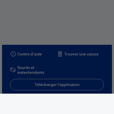
Centre d'aide
Trouver une caisse
Sourds et
malentendants
Télécharger l'application
Parrainez un proche et profitez ensemble
d’avantages