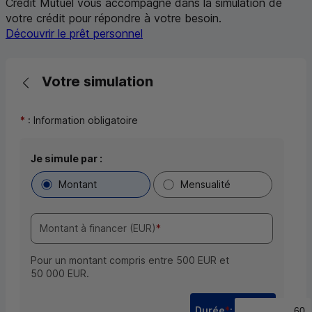
Crédit Mutuel vous accompagne dans la simulation de
votre crédit pour répondre à votre besoin.
Découvrir le prêt personnel
Retour vers la page précédente
Votre simulation
*
: Information obligatoire
Choix du type de simulation et saisie du param
Je simule par :
Montant
Mensualité
Montant à financer (EUR)
*
Pour un montant compris entre 500 EUR et
50 000 EUR.
Durée
*
: