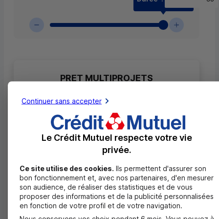
Résultat de la simulation
PRET MULTIPROJETS
Continuer sans accepter
0,00 EUR
/mois
Le Crédit Mutuel respecte votre vie
Durée de remboursement
0 mois
privée.
Montant total dû
0,00 EUR
Ce site utilise des cookies.
Ils permettent d'assurer son
Dont frais
0,00 EUR
bon fonctionnement et, avec nos partenaires, d'en mesurer
son audience, de réaliser des statistiques et de vous
Dont intérêts
0,00 EUR
proposer des informations et de la publicité personnalisées
en fonction de votre profil et de votre navigation.
Taux débiteur fixe
0,00 %
Nous conservons vos choix pendant 6 mois. Vous pouvez à