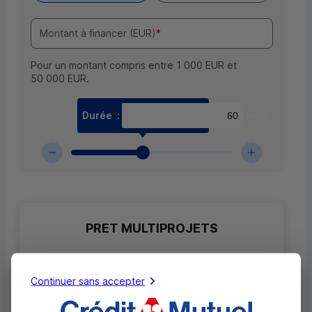
Montant à financer (EUR)
*
Pour un montant compris entre 1 000 EUR et
50 000 EUR.
Durée
*
:
mois
Résultat de la simulation
PRET MULTIPROJETS
0,00 EUR
/mois
Continuer sans accepter