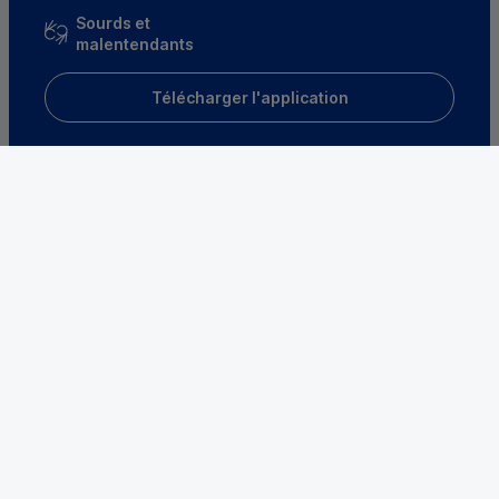
Sourds et
malentendants
Télécharger l'application
Parrainez un proche et profitez ensemble
d’avantages
Découvrir notre offre
Mentions légales
Tarifs et conditions générales
Guides et informations réglementaires
Protection des données
Gestion des cookies
Fraude et sécurité bancaire
VDP
Accessibilité
Déclaration d’accessibilité : partiellement