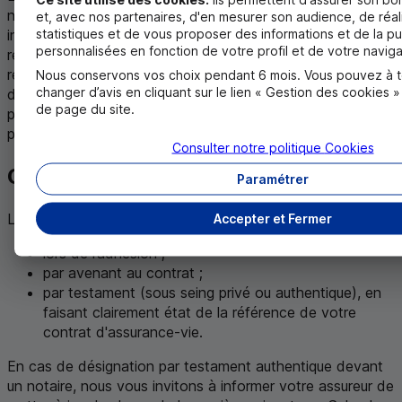
notion de primes manifestement exagérées. Elle peut être
et, avec nos partenaires, d'en mesurer son audience, de réal
statistiques et de vous proposer des informations et de la pu
invoquée par les héritiers réservataires afin d'obtenir la
personnalisées en fonction de votre profil et de votre naviga
réduction de ces primes qui portent atteinte à leur part
réservataire. La décision est alors laissée à l’appréciation
Nous conservons vos choix pendant 6 mois. Vous pouvez à 
changer d’avis en cliquant sur le lien « Gestion des cookies 
des juges qui se basent sur l’âge, la situation familiale et
de page du site.
patrimoniale de l'adhérent au moment du versement des
primes.
Consulter notre politique
Cookies
Où rédiger ma clause bénéficiaire ?
Paramétrer
La désignation de vos bénéficiaires peut se faire :
Accepter et Fermer
lors de l’adhésion ;
par avenant au contrat ;
par testament (sous seing privé ou authentique), en
faisant clairement état de la référence de votre
contrat d'assurance-vie.
En cas de désignation par testament authentique devant
un notaire, nous vous invitons à informer votre assureur de