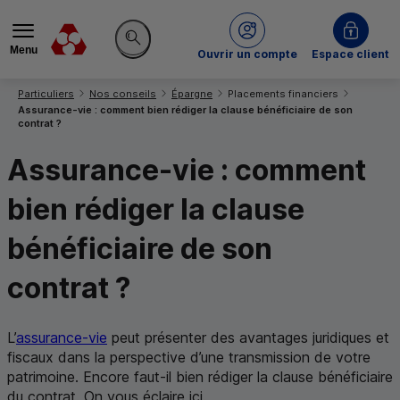
Menu
du Crédit Mutuel
Ouvrir un compte
Espace client
Rechercher sur le site
Vous êtes ici:
Particuliers
Nos conseils
Épargne
Placements financiers
Assurance-vie : comment bien rédiger la clause bénéficiaire de son
contrat ?
Assurance-vie : comment
bien rédiger la clause
bénéficiaire de son
contrat ?
L’
assurance-vie
peut présenter des avantages juridiques et
fiscaux dans la perspective d’une transmission de votre
patrimoine. Encore faut-il bien rédiger la clause bénéficiaire
du contrat. On vous éclaire ici.