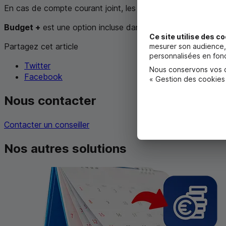
En cas de compte courant joint, les produits d’épargne peuven
Budget +
est une option incluse dans la formule Eurocompte 
Ce site utilise des co
Partagez cet article
mesurer son audience, 
personnalisées en fonc
Twitter
Nous conservons vos ch
Facebook
« Gestion des cookies
Nous contacter
Contacter un conseiller
Nos autres solutions