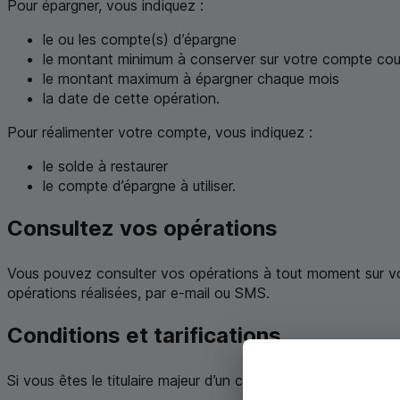
Pour épargner, vous indiquez :
le ou les compte(s) d’épargne
le montant minimum à conserver sur votre compte cou
le montant maximum à épargner chaque mois
la date de cette opération.
Pour réalimenter votre compte, vous indiquez :
le solde à restaurer
le compte d’épargne à utiliser.
Consultez vos opérations
Vous pouvez consulter vos opérations à tout moment sur vot
opérations réalisées, par
e
-mail ou
SMS
.
Conditions et tarifications
Si vous êtes le titulaire majeur d’un compte courant et titula