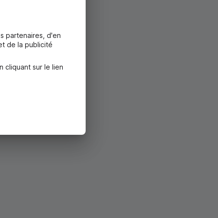
ûte
12 €/an
.
s partenaires, d'en
t de la publicité
liquant sur le lien