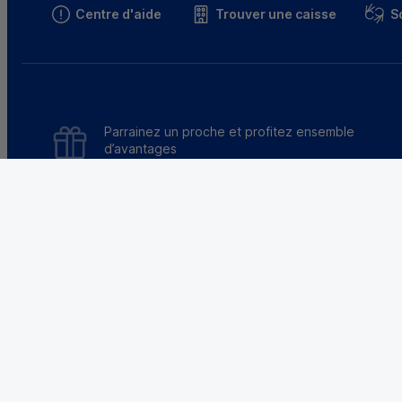
Centre d'aide
Trouver une caisse
S
Parrainez un proche et profitez ensemble
d’avantages
Découvrir notre offre
Le Crédit 
Une banque qui appartient à