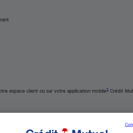
rant
2
re espace client ou sur votre application mobile
Crédit Mut
Con
1
ire d’au moins un produit d’épargne
, vous pouvez souscrire à