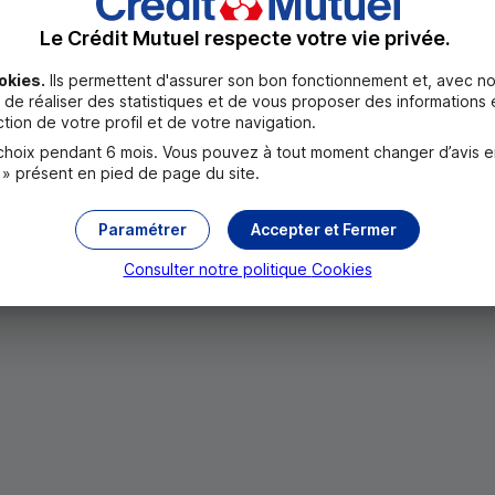
t être au nom de l’un ou de l’autre des titulaires.
Le Crédit Mutuel respecte votre vie privée.
(voir conditions tarifaires). Souscrit hors Eurocompte, il co
okies.
Ils permettent d'assurer son bon fonctionnement et, avec no
de réaliser des statistiques et de vous proposer des informations e
tion de votre profil et de votre navigation.
oix pendant 6 mois. Vous pouvez à tout moment changer d’avis en c
 » présent en pied de page du site.
Paramétrer
Accepter et Fermer
Consulter notre politique
Cookies