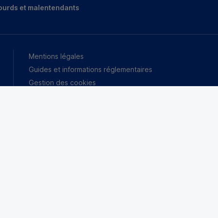
ourds et malentendants
Mentions légales
Guides et informations réglementaires
Gestion des cookies
VDP
Déclaration d’accessibilité : partiellement conforme
Mutuel, banque coopérative, appartient à ses 9 millions de clients-
 ses clients, ça change tout.