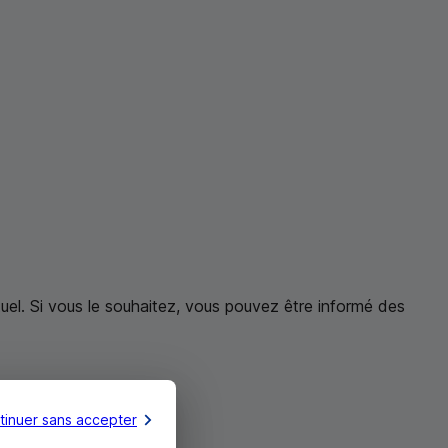
uel. Si vous le souhaitez, vous pouvez être informé des
tinuer sans accepter
Budget +
.