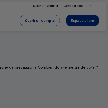
Site institutionnel
Centre d'aide
FR
,Version frança
,Changer de ve
Ouvrir un compte
Espace client
du Crédit Mutuel
 le site
pargne de précaution ? Combien dois-je mettre de côté ?