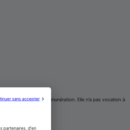
tinuer sans accepter
perte d’emploi et de rémunération. Elle n’a pas vocation à
s partenaires, d'en