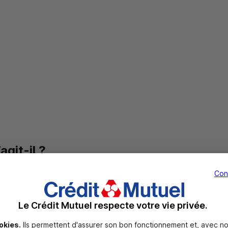
git-il ?
Con
nstitue un
gage de sûreté
en cas de dépenses imprévues, de 
ages.
Le Crédit Mutuel respecte votre vie privée.
n
okies.
Ils permettent d'assurer son bon fonctionnement et, avec no