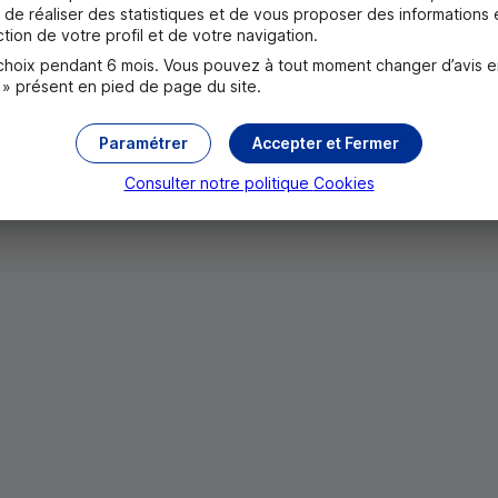
nt de respecter certaines règles.
de réaliser des statistiques et de vous proposer des informations e
tion de votre profil et de votre navigation.
ant mais l’ouverture d’un livret d’épargne comme un
Livret B
oix pendant 6 mois. Vous pouvez à tout moment changer d’avis en c
 » présent en pied de page du site.
t à épargner sur 6 mois après avoir établi le budget de vos
Paramétrer
Accepter et Fermer
Consulter notre politique
Cookies
me que vous souhaitez de votre compte courant vers votre l