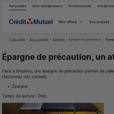
Particuliers
Auto-entrepreneurs
Professionnels
Entreprise
Nos offres
Vos projets
Vous êtes ici:
Particuliers
Nos conseils
Épargne
Épargne de précaution
Éparg
Épargne de précaution, un a
Face à l’imprévu, une épargne de précaution permet de pall
Découvrez nos conseils.
Épargne
Temps de lecture :
2
min