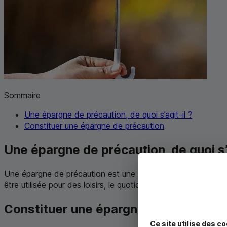
Sommaire
Une épargne de précaution, de quoi s’agit-il ?
Constituer une épargne de précaution
Une épargne de précaution, de quoi s’a
Une épargne de précaution est une épargne cumulée qui co
être utilisée pour des loisirs, le quotidien ou encore des voy
Constituer une épargne de précautio
Ce site utilise des co