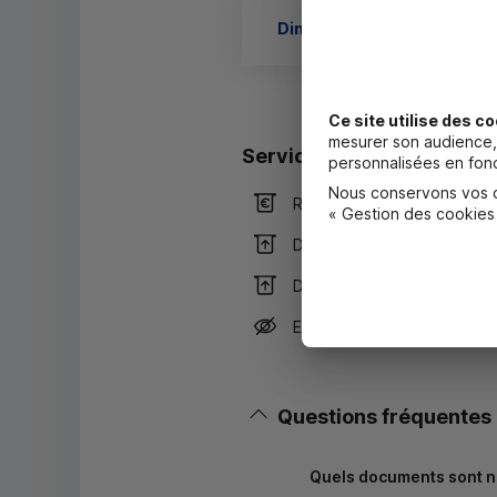
Dimanche
Ce site utilise des co
mesurer son audience, 
Services
personnalisées en fonc
Nous conservons vos ch
Retrait de billets EUR
« Gestion des cookies
Dépôt valorisé de billets E
Dépôt valorisé de chèques
Equipement pour déficients
Questions fréquentes
Masquer
Quels documents sont né