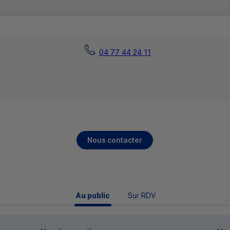
04 77 44 24 11
Nous contacter
 Au public 
Sur RDV