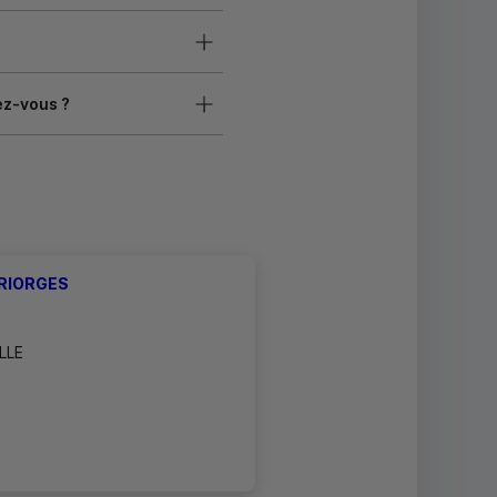
ez-vous ?
 RIORGES
LLE