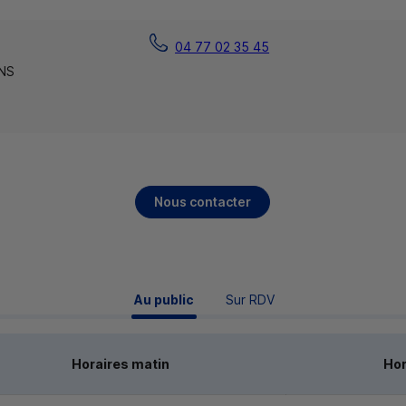
04 77 02 35 45
NS
Nous contacter
 Au public 
Sur RDV
Horaires matin
Hor