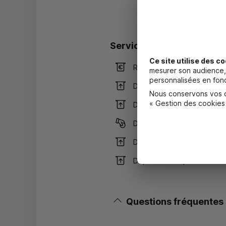
Services
Ce site utilise des co
Retrait de billets EUR
mesurer son audience, 
personnalisées en fonc
Dépôt de billets EUR
Nous conservons vos ch
« Gestion des cookies
Dépôt valorisé de billets E
Dépôt de monnaie EUR
Dépôt valorisé de chèques
Dépôt de chèques EUR
Questions fréquentes
Masquer