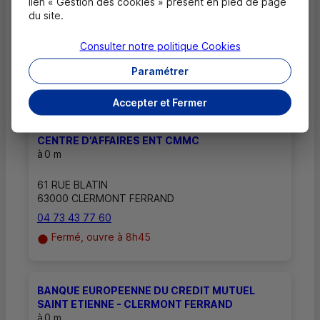
lien « Gestion des cookies » présent en pied de page
aux rendez-vous ?
du site.
Consulter notre politique
Cookies
Paramétrer
Autres caisses les plus proches
Accepter et Fermer
CENTRE D'AFFAIRES ENTREPRISE CMMC -
CENTRE D'AFFAIRES ENT CMMC
à
0 m
61 RUE BLATIN
63000 CLERMONT FERRAND
04 73 43 77 60
Fermé, ouvre à 8h45
BANQUE EUROPEENNE DU CREDIT MUTUEL
SAINT ETIENNE - CLERMONT FERRAND
à
0 m