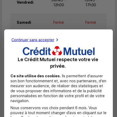
Vendredi
12h00
17h30
Samedi
Fermé
Fermé
Continuer sans accepter
Dimanche
Fermé
Fermé
Le Crédit Mutuel respecte votre vie
Questions fréquentes
privée.
Masquer
Ce site utilise des cookies.
Ils permettent d'assurer
Quels documents sont nécessaires à
son bon fonctionnement et, avec nos partenaires, d'en
l'ouverture d'un compte pour un majeur ?
mesurer son audience, de réaliser des statistiques et
de vous proposer des informations et de la publicité
personnalisées en fonction de votre profil et de votre
Où trouver les numéros d'urgence ?
navigation.
Nous conservons vos choix pendant 6 mois. Vous
Comment savoir si mon agence a des
pouvez à tout moment changer d’avis en cliquant sur le
horaires d'ouverture dédiés uniquement