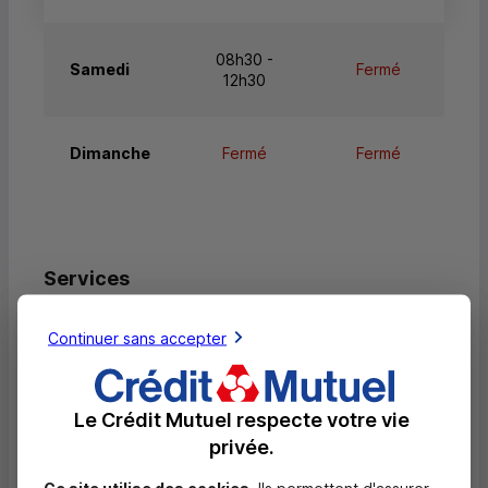
08h30 -
Samedi
Fermé
12h30
Dimanche
Fermé
Fermé
Services
Retrait de billets EUR
Continuer sans accepter
Dépôt valorisé de billets EUR
Retrait de rouleaux de monnaie EUR
Le Crédit Mutuel respecte votre vie
privée.
Dépôt de monnaie EUR
Dépôt valorisé de chèques EUR
Ce site utilise des cookies.
Ils permettent d'assurer