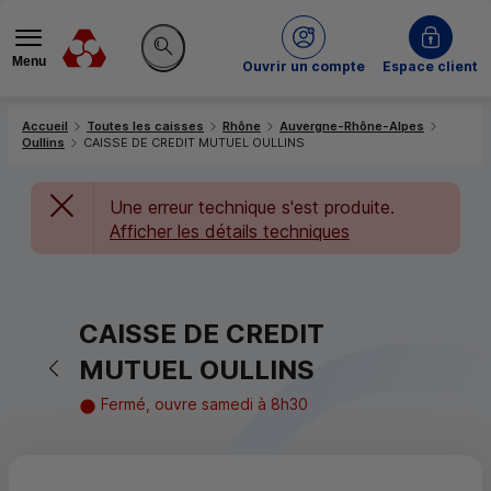
Menu
du Crédit Mutuel
Ouvrir un compte
Espace client
Rechercher sur le site
Accueil
Toutes les caisses
Rhône
Auvergne-Rhône-Alpes
Oullins
CAISSE DE CREDIT MUTUEL OULLINS
Une erreur technique s'est produite.
Afficher les détails techniques
CAISSE DE CREDIT
Retour vers la page précédente
MUTUEL OULLINS
Fermé, ouvre samedi à 8h30