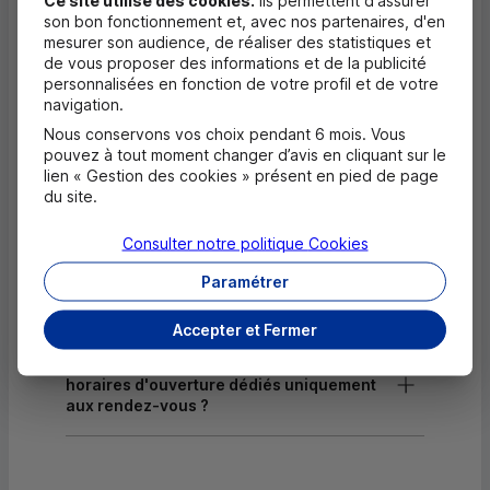
son bon fonctionnement et, avec nos partenaires, d'en
Dépôt de chèques EUR
mesurer son audience, de réaliser des statistiques et
de vous proposer des informations et de la publicité
Equipement pour déficients visuels
personnalisées en fonction de votre profil et de votre
navigation.
Nous conservons vos choix pendant 6 mois. Vous
pouvez à tout moment changer d’avis en cliquant sur le
Questions fréquentes
lien « Gestion des cookies » présent en pied de page
Masquer
du site.
Quels documents sont nécessaires à
l'ouverture d'un compte pour un majeur ?
Consulter notre politique
Cookies
Paramétrer
Où trouver les numéros d'urgence ?
Accepter et Fermer
Comment savoir si mon agence a des
horaires d'ouverture dédiés uniquement
aux rendez-vous ?