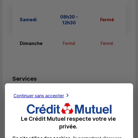
08h30 -
Samedi
Fermé
12h30
Dimanche
Fermé
Fermé
Services
Retrait de billets EUR
Continuer sans accepter
Dépôt valorisé de billets EUR
Retrait de rouleaux de monnaie EUR
Le Crédit Mutuel respecte votre vie
privée.
Dépôt de monnaie EUR
Dépôt valorisé de chèques EUR
Ce site utilise des cookies.
Ils permettent d'assurer