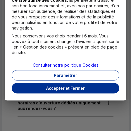
son bon fonctionnement et, avec nos partenaires, d'en
Dépôt de chèques EUR
mesurer son audience, de réaliser des statistiques et
de vous proposer des informations et de la publicité
Equipement pour déficients visuels
personnalisées en fonction de votre profil et de votre
navigation.
Nous conservons vos choix pendant 6 mois. Vous
pouvez à tout moment changer d’avis en cliquant sur le
Questions fréquentes
lien « Gestion des cookies » présent en pied de page
Masquer
du site.
Quels documents sont nécessaires à
l'ouverture d'un compte pour un majeur ?
Consulter notre politique
Cookies
Paramétrer
Où trouver les numéros d'urgence ?
Accepter et Fermer
Comment savoir si mon agence a des
horaires d'ouverture dédiés uniquement
aux rendez-vous ?