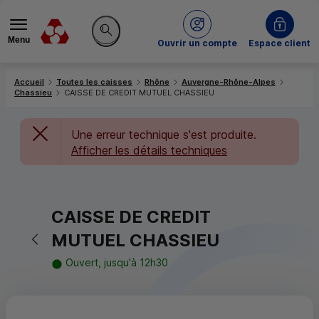
Menu
du Crédit Mutuel
Ouvrir un compte
Espace client
Rechercher sur le site
Accueil
Toutes les caisses
Rhône
Auvergne-Rhône-Alpes
Chassieu
CAISSE DE CREDIT MUTUEL CHASSIEU
Une erreur technique s'est produite.
Afficher les détails techniques
CAISSE DE CREDIT
Retour vers la page précédente
MUTUEL CHASSIEU
Ouvert, jusqu'à 12h30