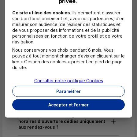
privée.
Dépôt de monnaie EUR
Ce site utilise des cookies.
Ils permettent d'assurer
Dépôt valorisé de chèques EUR
son bon fonctionnement et, avec nos partenaires, d'en
mesurer son audience, de réaliser des statistiques et
Dépôt de chèques EUR
de vous proposer des informations et de la publicité
personnalisées en fonction de votre profil et de votre
Equipement pour déficients visuels
navigation.
Nous conservons vos choix pendant 6 mois. Vous
pouvez à tout moment changer d’avis en cliquant sur le
Questions fréquentes
lien « Gestion des cookies » présent en pied de page
Masquer
du site.
Quels documents sont nécessaires à
Consulter notre politique
Cookies
l'ouverture d'un compte pour un majeur ?
Paramétrer
Où trouver les numéros d'urgence ?
Accepter et Fermer
Comment savoir si mon agence a des
horaires d'ouverture dédiés uniquement
aux rendez-vous ?