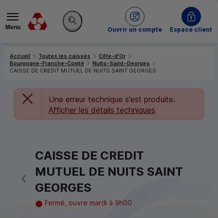
Menu
du Crédit Mutuel
Ouvrir un compte
Espace client
Rechercher sur le site
Accueil
Toutes les caisses
Côte-d'Or
Bourgogne-Franche-Comté
Nuits-Saint-Georges
CAISSE DE CREDIT MUTUEL DE NUITS SAINT GEORGES
Une erreur technique s'est produite.
Afficher les détails techniques
CAISSE DE CREDIT
MUTUEL DE NUITS SAINT
Retour vers la page précédente
GEORGES
Fermé, ouvre mardi à 9h00