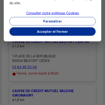
du site.
aux rendez-vous ?
Consulter notre politique
Cookies
Paramétrer
Autres caisses les plus proches
Accepter et Fermer
CAISSE DE CREDIT MUTUEL BELFORT CENTRE
à
1,5 km
1 PLACE DE LA REPUBLIQUE
90004 BELFORT CEDEX
03 84 46 55 04
Fermé, ouvre mardi à 8h30
CAISSE DE CREDIT MUTUEL VALDOIE
GIROMAGNY
à
1,6 km