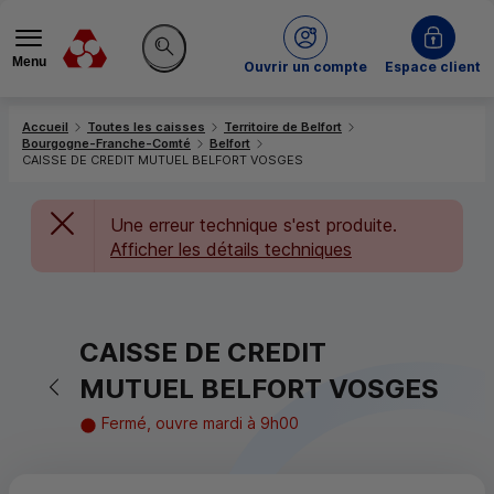
Menu
du Crédit Mutuel
Ouvrir un compte
Espace client
Rechercher sur le site
Accueil
Toutes les caisses
Territoire de Belfort
Bourgogne-Franche-Comté
Belfort
CAISSE DE CREDIT MUTUEL BELFORT VOSGES
Une erreur technique s'est produite.
Afficher les détails techniques
CAISSE DE CREDIT
Retour vers la page précédente
MUTUEL BELFORT VOSGES
Fermé, ouvre mardi à 9h00