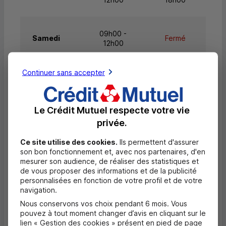
09h00 -
Samedi
Fermé
12h00
Continuer sans accepter
Dimanche
Fermé
Fermé
Le Crédit Mutuel respecte votre vie
privée.
Questions fréquentes
Masquer
Ce site utilise des cookies.
Ils permettent d'assurer
Quels documents sont nécessaires à
son bon fonctionnement et, avec nos partenaires, d'en
l'ouverture d'un compte pour un majeur ?
mesurer son audience, de réaliser des statistiques et
de vous proposer des informations et de la publicité
personnalisées en fonction de votre profil et de votre
Où trouver les numéros d'urgence ?
navigation.
Nous conservons vos choix pendant 6 mois. Vous
pouvez à tout moment changer d’avis en cliquant sur le
Comment savoir si mon agence a des
lien « Gestion des cookies » présent en pied de page
horaires d'ouverture dédiés uniquement