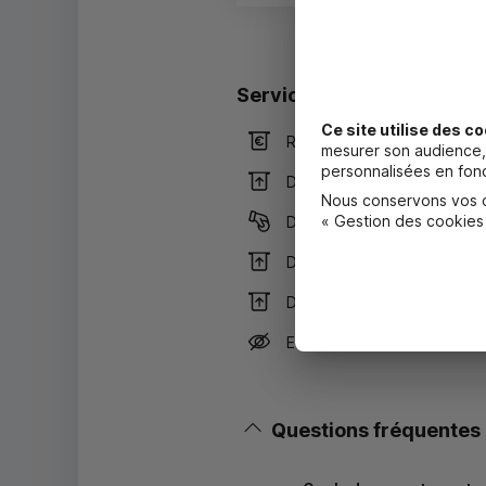
Services
Ce site utilise des co
Retrait de billets EUR
mesurer son audience, 
personnalisées en fonc
Dépôt valorisé de billets E
Nous conservons vos ch
« Gestion des cookies
Dépôt de monnaie EUR
Dépôt valorisé de chèques
Dépôt de chèques EUR
Equipement pour déficients
Questions fréquentes
Masquer