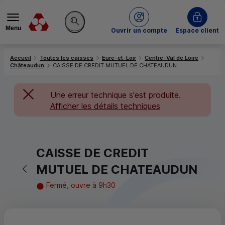
Menu
du Crédit Mutuel
Ouvrir un compte
Espace client
Rechercher sur le site
Accueil
Toutes les caisses
Eure-et-Loir
Centre-Val de Loire
Châteaudun
CAISSE DE CREDIT MUTUEL DE CHATEAUDUN
Une erreur technique s'est produite.
Afficher les détails techniques
CAISSE DE CREDIT
Retour vers la page précédente
MUTUEL DE CHATEAUDUN
Fermé, ouvre à 9h30