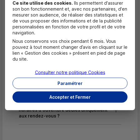
Ce site utilise des cookies.
Ils permettent d'assurer
son bon fonctionnement et, avec nos partenaires, d'en
Dépôt de chèques EUR
mesurer son audience, de réaliser des statistiques et
de vous proposer des informations et de la publicité
Equipement pour déficients visuels
personnalisées en fonction de votre profil et de votre
navigation.
Nous conservons vos choix pendant 6 mois. Vous
pouvez à tout moment changer d’avis en cliquant sur le
Questions fréquentes
Masquer
lien « Gestion des cookies » présent en pied de page
du site.
Quels documents sont nécessaires à
l'ouverture d'un compte pour un majeur ?
Consulter notre politique
Cookies
Paramétrer
Où trouver les numéros d'urgence ?
Accepter et Fermer
Comment savoir si mon agence a des
horaires d'ouverture dédiés uniquement
aux rendez-vous ?