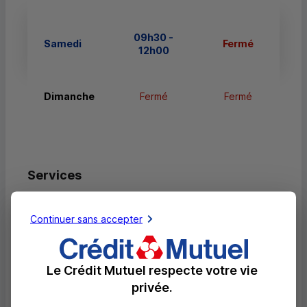
09h30 -
Samedi
Fermé
12h00
Dimanche
Fermé
Fermé
Services
Retrait de billets EUR
Continuer sans accepter
Dépôt valorisé de billets EUR
Retrait de rouleaux de monnaie EUR
Le Crédit Mutuel respecte votre vie
Dépôt de monnaie EUR
privée.
Dépôt valorisé de chèques EUR