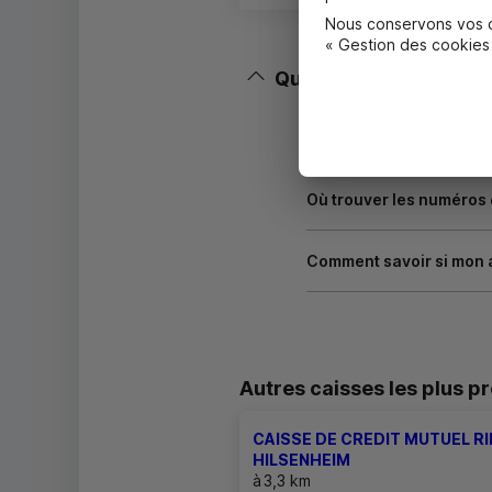
Nous conservons vos ch
« Gestion des cookies
Questions fréquentes
Masquer
Quels documents sont né
Où trouver les numéros
Comment savoir si mon 
Autres caisses les plus p
CAISSE DE CREDIT MUTUEL RI
HILSENHEIM
à
3,3 km