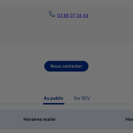
03 88 07 34 44
Nous contacter
 Au public 
Sur RDV
Horaires matin
Hor