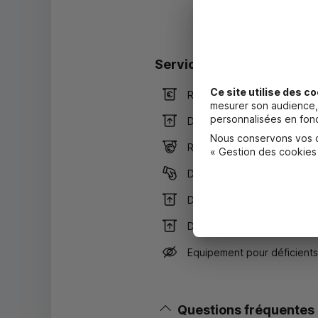
Services
Ce site utilise des co
Retrait de billets EUR
mesurer son audience, 
personnalisées en fonc
Dépôt valorisé de billets E
Nous conservons vos ch
Retrait de rouleaux de mon
« Gestion des cookies
Dépôt de monnaie EUR
Dépôt valorisé de chèques
Dépôt de chèques EUR
Equipement pour déficients
Questions fréquentes