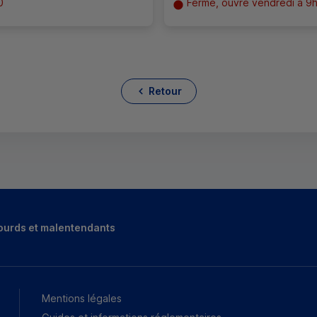
0
Fermé, ouvre vendredi à 9
Retour
ourds et malentendants
Mentions légales