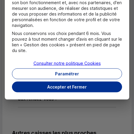
son bon fonctionnement et, avec nos partenaires, d'en
mesurer son audience, de réaliser des statistiques et
Dépôt de chèques EUR
de vous proposer des informations et de la publicité
personnalisées en fonction de votre profil et de votre
navigation.
Nous conservons vos choix pendant 6 mois. Vous
Questions fréquentes
Masquer
pouvez à tout moment changer d’avis en cliquant sur le
lien « Gestion des cookies » présent en pied de page
Quels documents sont nécessaires à
du site.
l'ouverture d'un compte pour un majeur ?
Consulter notre politique
Cookies
Où trouver les numéros d'urgence ?
Paramétrer
Accepter et Fermer
Comment savoir si mon agence a des
horaires d'ouverture dédiés uniquement
aux rendez-vous ?
Autres caisses les plus proches