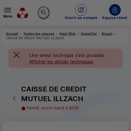
Menu
du Crédit Mutuel
Ouvrir un compte
Espace client
Rechercher sur le site
Accueil
Toutes les caisses
Haut-Rhin
Grand Est
Illzach
CAISSE DE CREDIT MUTUEL ILLZACH
Une erreur technique s'est produite.
Afficher les détails techniques
CAISSE DE CREDIT
Retour vers la page précédente
MUTUEL ILLZACH
Fermé, ouvre mardi à 8h30