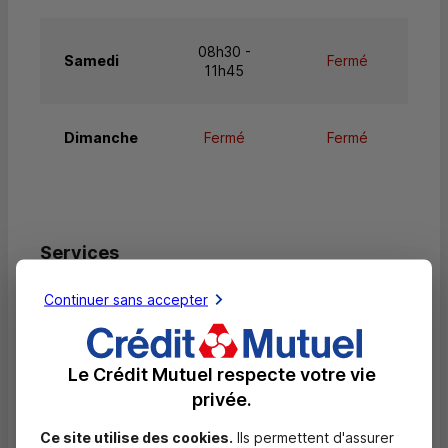
08h30 -
Samedi
Fermé
11h45
Dimanche
Fermé
Fermé
Services
Retrait de billets EUR
Continuer sans accepter
Dépôt de billets EUR
Dépôt valorisé de billets EUR
Le Crédit Mutuel respecte votre vie
privée.
Dépôt de monnaie EUR
Ce site utilise des cookies.
Ils permettent d'assurer
Dépôt valorisé de chèques EUR