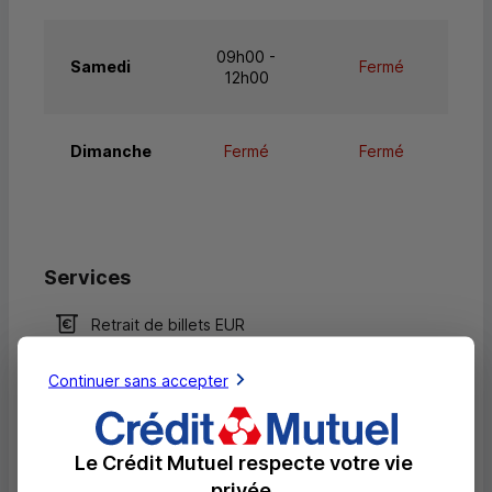
09h00 -
Samedi
Fermé
12h00
Dimanche
Fermé
Fermé
Services
Retrait de billets EUR
Retrait de billets CHF
Continuer sans accepter
Dépôt de billets EUR
Dépôt valorisé de billets EUR
Le Crédit Mutuel respecte votre vie
privée.
Retrait de rouleaux de monnaie EUR