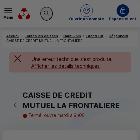
Menu
du Crédit Mutuel
Ouvrir un compte
Espace client
Rechercher sur le site
Accueil
Toutes les caisses
Haut-Rhin
Grand Est
Hégenheim
CAISSE DE CREDIT MUTUEL LA FRONTALIERE
Une erreur technique s'est produite.
Afficher les détails techniques
CAISSE DE CREDIT
Retour vers la page précédente
MUTUEL LA FRONTALIERE
Fermé, ouvre mardi à 9h00