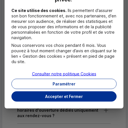
Dépôt de monnaie EUR
Ce site utilise des cookies.
Ils permettent d'assurer
son bon fonctionnement et, avec nos partenaires, d'en
Dépôt valorisé de chèques EUR
mesurer son audience, de réaliser des statistiques et
de vous proposer des informations et de la publicité
Dépôt de chèques EUR
personnalisées en fonction de votre profil et de votre
navigation.
Nous conservons vos choix pendant 6 mois. Vous
pouvez à tout moment changer d’avis en cliquant sur le
Questions fréquentes
lien « Gestion des cookies » présent en pied de page
Masquer
du site.
Quels documents sont nécessaires à
l'ouverture d'un compte pour un majeur ?
Consulter notre politique
Cookies
Paramétrer
Où trouver les numéros d'urgence ?
Accepter et Fermer
Comment savoir si mon agence a des
horaires d'ouverture dédiés uniquement
aux rendez-vous ?