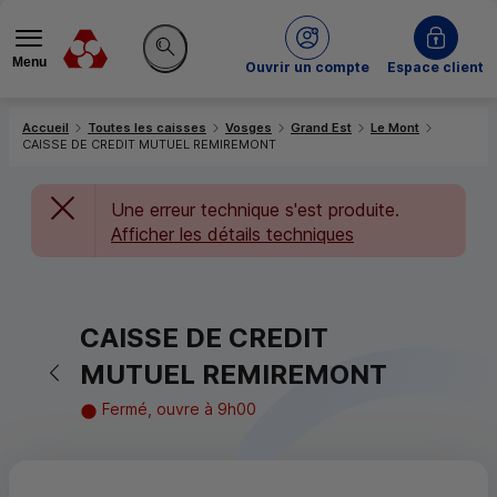
Menu
du Crédit Mutuel
Ouvrir un compte
Espace client
Rechercher sur le site
Accueil
Toutes les caisses
Vosges
Grand Est
Le Mont
CAISSE DE CREDIT MUTUEL REMIREMONT
Une erreur technique s'est produite.
Afficher les détails techniques
CAISSE DE CREDIT
Retour vers la page précédente
MUTUEL REMIREMONT
Fermé, ouvre à 9h00