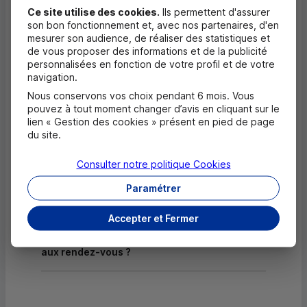
Ce site utilise des cookies.
Ils permettent d'assurer
Dépôt de chèques EUR
son bon fonctionnement et, avec nos partenaires, d'en
mesurer son audience, de réaliser des statistiques et
Equipement pour déficients visuels
de vous proposer des informations et de la publicité
personnalisées en fonction de votre profil et de votre
navigation.
Nous conservons vos choix pendant 6 mois. Vous
Questions fréquentes
pouvez à tout moment changer d’avis en cliquant sur le
Masquer
lien « Gestion des cookies » présent en pied de page
du site.
Quels documents sont nécessaires à
l'ouverture d'un compte pour un majeur ?
Consulter notre politique
Cookies
Où trouver les numéros d'urgence ?
Paramétrer
Accepter et Fermer
Comment savoir si mon agence a des
horaires d'ouverture dédiés uniquement
aux rendez-vous ?