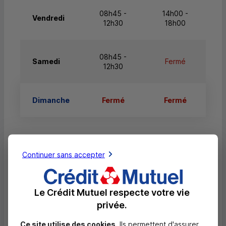
08h45 -
14h00 -
Vendredi
12h30
18h00
08h45 -
Samedi
Fermé
12h30
Dimanche
Fermé
Fermé
Continuer sans accepter
Services
Retrait de billets EUR
Le Crédit Mutuel respecte votre vie
Dépôt valorisé de billets EUR
privée.
Dépôt de monnaie EUR
Ce site utilise des cookies.
Ils permettent d'assurer