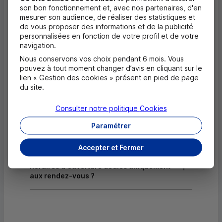
son bon fonctionnement et, avec nos partenaires, d'en
Dépôt valorisé de chèques EUR
mesurer son audience, de réaliser des statistiques et
de vous proposer des informations et de la publicité
Equipement pour déficients visuels
personnalisées en fonction de votre profil et de votre
navigation.
Nous conservons vos choix pendant 6 mois. Vous
Questions fréquentes
pouvez à tout moment changer d’avis en cliquant sur le
Masquer
lien « Gestion des cookies » présent en pied de page
du site.
Quels documents sont nécessaires à
l'ouverture d'un compte pour un majeur ?
Consulter notre politique
Cookies
Paramétrer
Où trouver les numéros d'urgence ?
Accepter et Fermer
Comment savoir si mon agence a des
horaires d'ouverture dédiés uniquement
aux rendez-vous ?