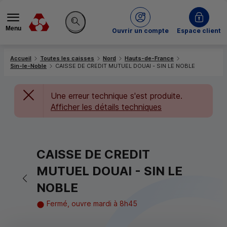
Menu
du Crédit Mutuel
Ouvrir un compte
Espace client
Rechercher sur le site
Accueil
Toutes les caisses
Nord
Hauts-de-France
Sin-le-Noble
CAISSE DE CREDIT MUTUEL DOUAI - SIN LE NOBLE
Une erreur technique s'est produite.
Afficher les détails techniques
CAISSE DE CREDIT
MUTUEL DOUAI - SIN LE
Retour vers la page précédente
NOBLE
Fermé, ouvre mardi à 8h45