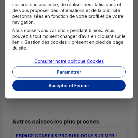
mesurer son audience, de réaliser des statistiques et
de vous proposer des informations et de la publicité
personnalisées en fonction de votre profil et de votre
Questions fréquentes
navigation.
Masquer
Nous conservons vos choix pendant 6 mois. Vous
Quels documents sont nécessaires à
pouvez à tout moment changer d’avis en cliquant sur le
l'ouverture d'un compte pour un majeur ?
lien « Gestion des cookies » présent en pied de page
du site.
Où trouver les numéros d'urgence ?
Consulter notre politique
Cookies
Paramétrer
Comment savoir si mon agence a des
horaires d'ouverture dédiés uniquement
Accepter et Fermer
aux rendez-vous ?
Autres caisses les plus proches
ESPACE CONSEILS PRO BOULOGNE SUR MER -