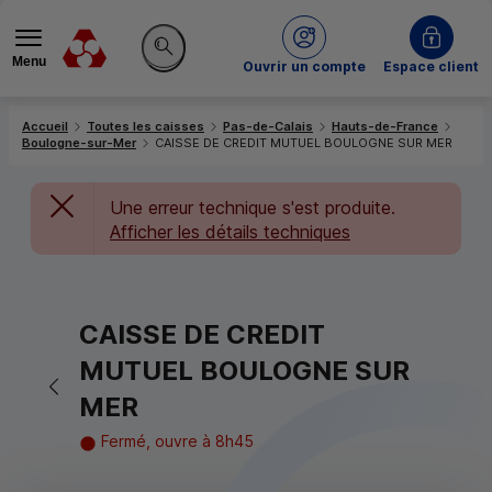
Menu
du Crédit Mutuel
Ouvrir un compte
Espace client
Rechercher sur le site
Accueil
Toutes les caisses
Pas-de-Calais
Hauts-de-France
Boulogne-sur-Mer
CAISSE DE CREDIT MUTUEL BOULOGNE SUR MER
Une erreur technique s'est produite.
Afficher les détails techniques
CAISSE DE CREDIT
MUTUEL BOULOGNE SUR
Retour vers la page précédente
MER
Fermé, ouvre à 8h45