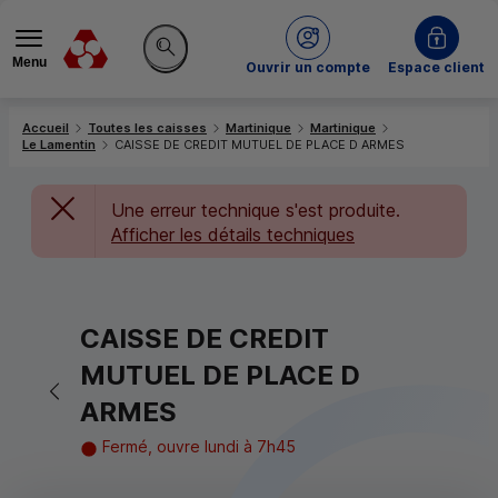
Menu
du Crédit Mutuel
Ouvrir un compte
Espace client
Rechercher sur le site
Accueil
Toutes les caisses
Martinique
Martinique
Le Lamentin
CAISSE DE CREDIT MUTUEL DE PLACE D ARMES
Une erreur technique s'est produite.
Afficher les détails techniques
CAISSE DE CREDIT
MUTUEL DE PLACE D
Retour vers la page précédente
ARMES
Fermé, ouvre lundi à 7h45