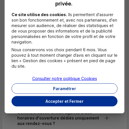
privée.
Retrait de rouleaux de monnaie EUR
Ce site utilise des cookies.
Ils permettent d'assurer
Dépôt de monnaie EUR
son bon fonctionnement et, avec nos partenaires, d'en
mesurer son audience, de réaliser des statistiques et
Dépôt valorisé de chèques EUR
de vous proposer des informations et de la publicité
personnalisées en fonction de votre profil et de votre
Dépôt de chèques EUR
navigation.
Nous conservons vos choix pendant 6 mois. Vous
pouvez à tout moment changer d’avis en cliquant sur le
lien « Gestion des cookies » présent en pied de page
Questions fréquentes
Masquer
du site.
Quels documents sont nécessaires à
Consulter notre politique
Cookies
l'ouverture d'un compte pour un majeur ?
Paramétrer
Où trouver les numéros d'urgence ?
Accepter et Fermer
Comment savoir si mon agence a des
horaires d'ouverture dédiés uniquement
aux rendez-vous ?