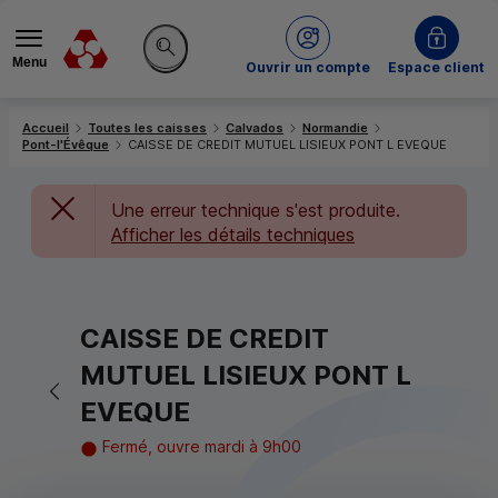
Menu
du Crédit Mutuel
Ouvrir un compte
Espace client
Rechercher sur le site
Accueil
Toutes les caisses
Calvados
Normandie
Pont-l'Évêque
CAISSE DE CREDIT MUTUEL LISIEUX PONT L EVEQUE
Une erreur technique s'est produite.
Afficher les détails techniques
CAISSE DE CREDIT
MUTUEL LISIEUX PONT L
Retour vers la page précédente
EVEQUE
Fermé, ouvre mardi à 9h00