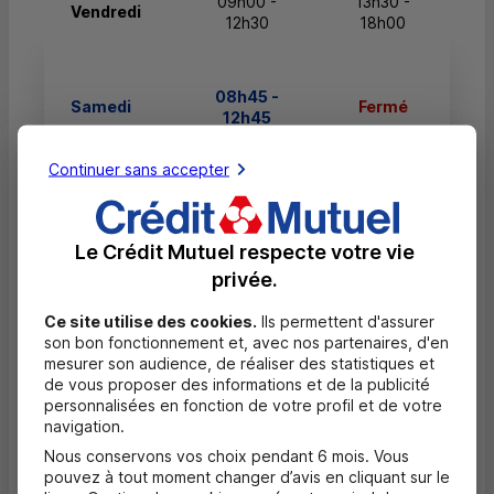
09h00 -
13h30 -
Vendredi
12h30
18h00
08h45 -
Samedi
Fermé
12h45
Continuer sans accepter
Dimanche
Fermé
Fermé
Le Crédit Mutuel respecte votre vie
privée.
Questions fréquentes
Masquer
Ce site utilise des cookies.
Ils permettent d'assurer
son bon fonctionnement et, avec nos partenaires, d'en
Quels documents sont nécessaires à
mesurer son audience, de réaliser des statistiques et
l'ouverture d'un compte pour un majeur ?
de vous proposer des informations et de la publicité
personnalisées en fonction de votre profil et de votre
navigation.
Où trouver les numéros d'urgence ?
Nous conservons vos choix pendant 6 mois. Vous
pouvez à tout moment changer d’avis en cliquant sur le