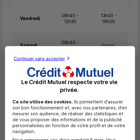
08h45 -
13h45 -
Vendredi
12h30
18h00
08h45 -
Samedi
Fermé
12h15
Continuer sans accepter
Dimanche
Fermé
Fermé
Le Crédit Mutuel respecte votre vie
privée.
Questions fréquentes
Ce site utilise des cookies.
Ils permettent d'assurer
Masquer
son bon fonctionnement et, avec nos partenaires, d'en
mesurer son audience, de réaliser des statistiques et
Quels documents sont nécessaires à
de vous proposer des informations et de la publicité
l'ouverture d'un compte pour un majeur ?
personnalisées en fonction de votre profil et de votre
navigation.
Où trouver les numéros d'urgence ?
Nous conservons vos choix pendant 6 mois. Vous