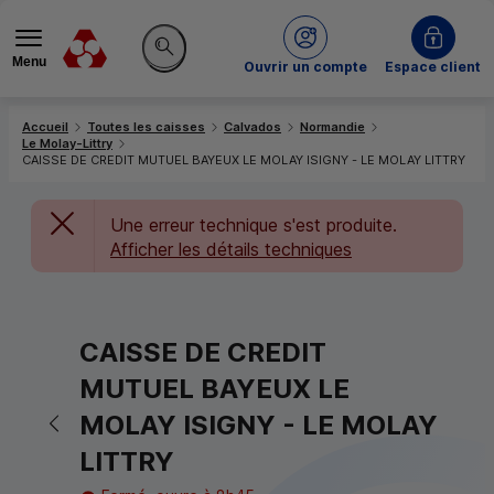
Menu
du Crédit Mutuel
Ouvrir un compte
Espace client
Rechercher sur le site
Accueil
Toutes les caisses
Calvados
Normandie
Le Molay-Littry
CAISSE DE CREDIT MUTUEL BAYEUX LE MOLAY ISIGNY - LE MOLAY LITTRY
Une erreur technique s'est produite.
Afficher les détails techniques
CAISSE DE CREDIT
MUTUEL BAYEUX LE
Retour vers la page précédente
MOLAY ISIGNY - LE MOLAY
LITTRY