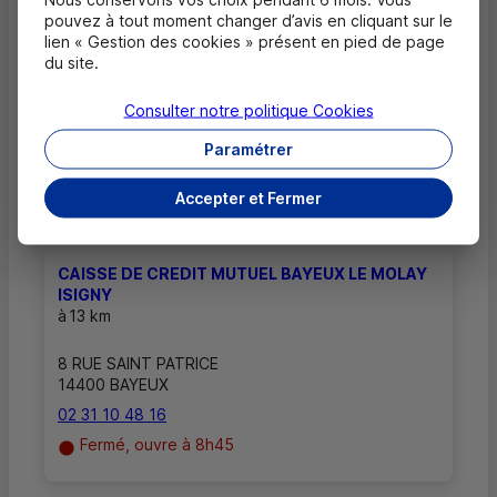
pouvez à tout moment changer d’avis en cliquant sur le
lien « Gestion des cookies » présent en pied de page
Comment savoir si mon agence a des
du site.
horaires d'ouverture dédiés uniquement
aux rendez-vous ?
Consulter notre politique
Cookies
Paramétrer
Accepter et Fermer
Autres caisses les plus proches
CAISSE DE CREDIT MUTUEL BAYEUX LE MOLAY
ISIGNY
à
13 km
8 RUE SAINT PATRICE
14400 BAYEUX
02 31 10 48 16
Fermé, ouvre à 8h45