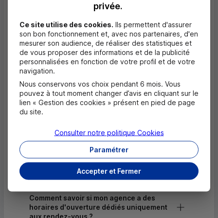
privée.
Dépôt de monnaie EUR
Ce site utilise des cookies.
Ils permettent d'assurer
son bon fonctionnement et, avec nos partenaires, d'en
Dépôt valorisé de chèques EUR
mesurer son audience, de réaliser des statistiques et
de vous proposer des informations et de la publicité
Dépôt de chèques EUR
personnalisées en fonction de votre profil et de votre
navigation.
Equipement pour déficients visuels
Nous conservons vos choix pendant 6 mois. Vous
pouvez à tout moment changer d’avis en cliquant sur le
lien « Gestion des cookies » présent en pied de page
Questions fréquentes
du site.
Masquer
Consulter notre politique
Cookies
Quels documents sont nécessaires à
l'ouverture d'un compte pour un majeur ?
Paramétrer
Où trouver les numéros d'urgence ?
Accepter et Fermer
Comment savoir si mon agence a des
horaires d'ouverture dédiés uniquement
aux rendez-vous ?