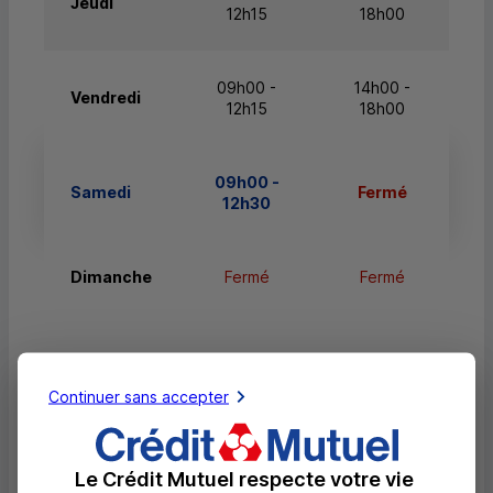
Jeudi
12h15
18h00
09h00 -
14h00 -
Vendredi
12h15
18h00
09h00 -
Samedi
Fermé
12h30
Dimanche
Fermé
Fermé
Continuer sans accepter
Services
Retrait de billets EUR
Le Crédit Mutuel respecte votre vie
Dépôt valorisé de billets EUR