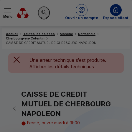
Menu
du Crédit Mutuel
Ouvrir un compte
Espace client
Rechercher sur le site
Accueil
Toutes les caisses
Manche
Normandie
Cherbourg-en-Cotentin
CAISSE DE CREDIT MUTUEL DE CHERBOURG NAPOLEON
Une erreur technique s'est produite.
Afficher les détails techniques
CAISSE DE CREDIT
MUTUEL DE CHERBOURG
Retour vers la page précédente
NAPOLEON
Fermé, ouvre mardi à 9h00