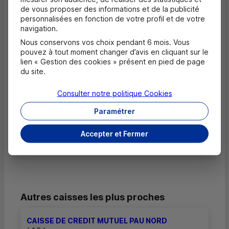
de vous proposer des informations et de la publicité
personnalisées en fonction de votre profil et de votre
Questions fréquentes
navigation.
Masquer
Nous conservons vos choix pendant 6 mois. Vous
pouvez à tout moment changer d’avis en cliquant sur le
Quels documents sont nécessaires à
lien « Gestion des cookies » présent en pied de page
l'ouverture d'un compte pour un majeur ?
du site.
Où trouver les numéros d'urgence ?
Consulter notre politique
Cookies
Paramétrer
Comment savoir si mon agence a des
horaires d'ouverture dédiés uniquement
Accepter et Fermer
aux rendez-vous ?
Autres caisses les plus proches
CAISSE DE CREDIT MUTUEL PAU NORD