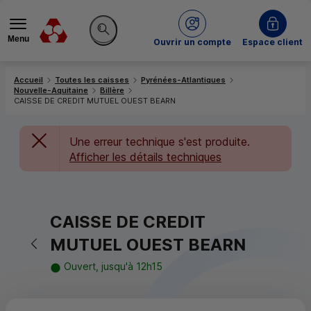
Menu
du Crédit Mutuel
Ouvrir un compte
Espace client
Rechercher sur le site
Accueil
Toutes les caisses
Pyrénées-Atlantiques
Nouvelle-Aquitaine
Billère
CAISSE DE CREDIT MUTUEL OUEST BEARN
Une erreur technique s'est produite.
Afficher les détails techniques
CAISSE DE CREDIT
Retour vers la page précédente
MUTUEL OUEST BEARN
Ouvert, jusqu'à 12h15