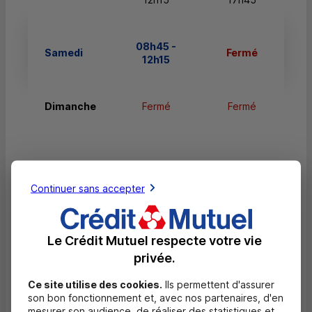
08h45 -
Samedi
Fermé
12h15
Dimanche
Fermé
Fermé
Services
Continuer sans accepter
Retrait de billets EUR
Le Crédit Mutuel respecte votre vie
Dépôt valorisé de billets EUR
privée.
Dépôt valorisé de chèques EUR
Ce site utilise des cookies.
Ils permettent d'assurer
Equipement pour déficients visuels
son bon fonctionnement et, avec nos partenaires, d'en
mesurer son audience, de réaliser des statistiques et