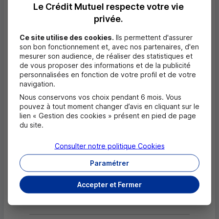
Venez découvrir des locaux aménagés pour
Le Crédit Mutuel respecte votre vie
vous recevoir et vous conseiller dans un
privée.
espace bancaire moderne et convivial. Nous
serons heureux de vous les faire visiter.
Ce site utilise des cookies.
Ils permettent d'assurer
son bon fonctionnement et, avec nos partenaires, d'en
Attention : les impératifs du déménagement
mesurer son audience, de réaliser des statistiques et
impliquent de fermer exceptionnellement
de vous proposer des informations et de la publicité
notre Caisse du 30/06/2026 au 30/06/2026.
personnalisées en fonction de votre profil et de votre
Renseignez-vous auprès de votre conseiller.
navigation.
Nous conservons vos choix pendant 6 mois. Vous
pouvez à tout moment changer d’avis en cliquant sur le
lien « Gestion des cookies » présent en pied de page
du site.
Questions fréquentes
Consulter notre politique
Cookies
Masquer
Paramétrer
Quels documents sont nécessaires à
l'ouverture d'un compte pour un majeur ?
Accepter et Fermer
Où trouver les numéros d'urgence ?