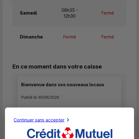
08h35 -
Samedi
Fermé
12h30
Dimanche
Fermé
Fermé
En ce moment dans votre caisse
Bienvenue dans vos nouveaux locaux
Publié le 30/06/2026
A compter du 01/07/2026, la Caisse de
TOURNEFEUILLE ouvrira ses portes au 49 rue
Continuer sans accepter
G. Doumergue (accès bd Auriol) 31170
TOURNEFEUILLE.