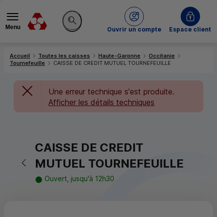
Menu
du Crédit Mutuel
Ouvrir un compte
Espace client
Rechercher sur le site
Accueil
Toutes les caisses
Haute-Garonne
Occitanie
Tournefeuille
CAISSE DE CREDIT MUTUEL TOURNEFEUILLE
Une erreur technique s'est produite.
Afficher les détails techniques
CAISSE DE CREDIT
Retour vers la page précédente
MUTUEL TOURNEFEUILLE
Ouvert, jusqu'à 12h30