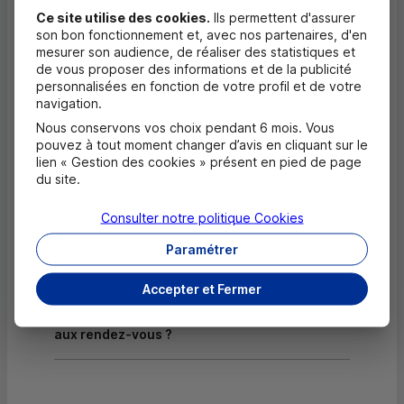
Ce site utilise des cookies.
Ils permettent d'assurer
Dépôt de chèques EUR
son bon fonctionnement et, avec nos partenaires, d'en
mesurer son audience, de réaliser des statistiques et
Equipement pour déficients visuels
de vous proposer des informations et de la publicité
personnalisées en fonction de votre profil et de votre
navigation.
Nous conservons vos choix pendant 6 mois. Vous
Questions fréquentes
pouvez à tout moment changer d’avis en cliquant sur le
Masquer
lien « Gestion des cookies » présent en pied de page
du site.
Quels documents sont nécessaires à
l'ouverture d'un compte pour un majeur ?
Consulter notre politique
Cookies
Paramétrer
Où trouver les numéros d'urgence ?
Accepter et Fermer
Comment savoir si mon agence a des
horaires d'ouverture dédiés uniquement
aux rendez-vous ?