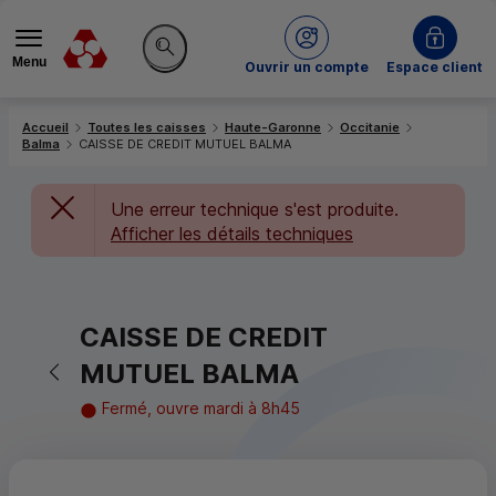
Menu
du Crédit Mutuel
Ouvrir un compte
Espace client
Rechercher sur le site
Accueil
Toutes les caisses
Haute-Garonne
Occitanie
Balma
CAISSE DE CREDIT MUTUEL BALMA
Une erreur technique s'est produite.
Afficher les détails techniques
CAISSE DE CREDIT
Retour vers la page précédente
MUTUEL BALMA
Fermé, ouvre mardi à 8h45