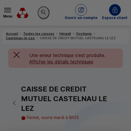
Menu
du Crédit Mutuel
Ouvrir un compte
Espace client
Rechercher sur le site
Accueil
Toutes les caisses
Hérault
Occitanie
Castelnau-le-Lez
CAISSE DE CREDIT MUTUEL CASTELNAU LE LEZ
Une erreur technique s'est produite.
Afficher les détails techniques
CAISSE DE CREDIT
MUTUEL CASTELNAU LE
Retour vers la page précédente
LEZ
Fermé, ouvre mardi à 8h35