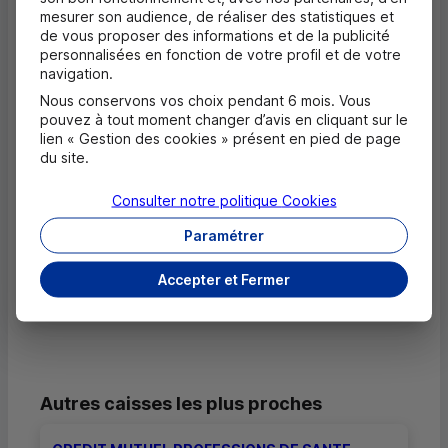
mesurer son audience, de réaliser des statistiques et
de vous proposer des informations et de la publicité
personnalisées en fonction de votre profil et de votre
Questions fréquentes
navigation.
Masquer
Nous conservons vos choix pendant 6 mois. Vous
pouvez à tout moment changer d’avis en cliquant sur le
Quels documents sont nécessaires à
lien « Gestion des cookies » présent en pied de page
l'ouverture d'un compte pour un majeur ?
du site.
Où trouver les numéros d'urgence ?
Consulter notre politique
Cookies
Paramétrer
Comment savoir si mon agence a des
horaires d'ouverture dédiés uniquement
Accepter et Fermer
aux rendez-vous ?
Autres caisses les plus proches