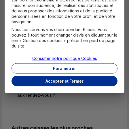
mesurer son audience, de réaliser des statistiques et
Equipement pour déficients visuels
de vous proposer des informations et de la publicité
personnalisées en fonction de votre profil et de votre
navigation.
Nous conservons vos choix pendant 6 mois. Vous
Questions fréquentes
pouvez à tout moment changer d’avis en cliquant sur le
Masquer
lien « Gestion des cookies » présent en pied de page
du site.
Quels documents sont nécessaires à
l'ouverture d'un compte pour un majeur ?
Consulter notre politique
Cookies
Paramétrer
Où trouver les numéros d'urgence ?
Accepter et Fermer
Comment savoir si mon agence a des
horaires d'ouverture dédiés uniquement
aux rendez-vous ?
Autres caisses les plus proches