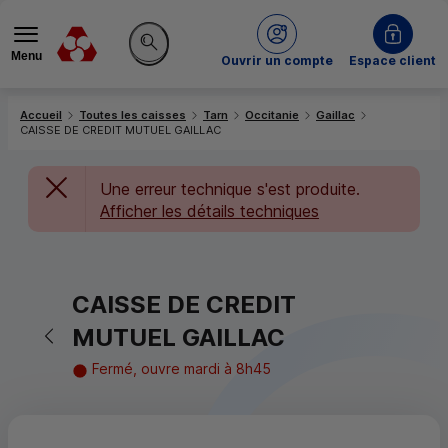
Menu
du Crédit Mutuel
Ouvrir un compte
Espace client
Rechercher sur le site
Accueil
Toutes les caisses
Tarn
Occitanie
Gaillac
CAISSE DE CREDIT MUTUEL GAILLAC
Une erreur technique s'est produite.
Afficher les détails techniques
CAISSE DE CREDIT
Retour vers la page précédente
MUTUEL GAILLAC
Fermé, ouvre mardi à 8h45