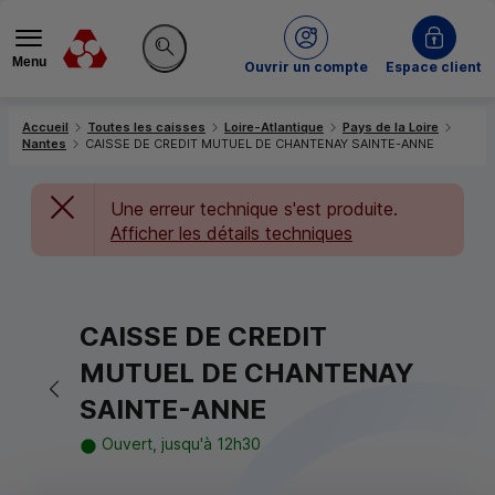
Menu
du Crédit Mutuel
Ouvrir un compte
Espace client
Rechercher sur le site
Accueil
Toutes les caisses
Loire-Atlantique
Pays de la Loire
Nantes
CAISSE DE CREDIT MUTUEL DE CHANTENAY SAINTE-ANNE
Une erreur technique s'est produite.
Afficher les détails techniques
CAISSE DE CREDIT
MUTUEL DE CHANTENAY
Retour vers la page précédente
SAINTE-ANNE
Ouvert, jusqu'à 12h30