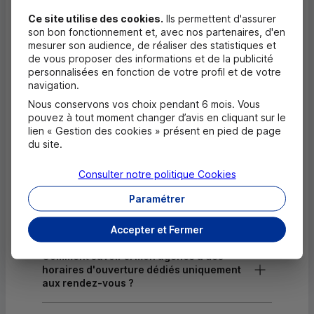
Ce site utilise des cookies.
Ils permettent d'assurer
Dépôt valorisé de chèques EUR
son bon fonctionnement et, avec nos partenaires, d'en
mesurer son audience, de réaliser des statistiques et
Dépôt de chèques EUR
de vous proposer des informations et de la publicité
personnalisées en fonction de votre profil et de votre
Equipement pour déficients visuels
navigation.
Nous conservons vos choix pendant 6 mois. Vous
pouvez à tout moment changer d’avis en cliquant sur le
Questions fréquentes
lien « Gestion des cookies » présent en pied de page
Masquer
du site.
Quels documents sont nécessaires à
Consulter notre politique
Cookies
l'ouverture d'un compte pour un majeur ?
Paramétrer
Où trouver les numéros d'urgence ?
Accepter et Fermer
Comment savoir si mon agence a des
horaires d'ouverture dédiés uniquement
aux rendez-vous ?