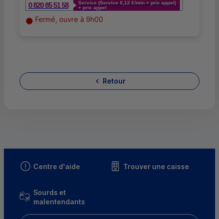
Service (Service 0,12 €/min + prix appel)
0 820 85 51 58
+ prix appel
Fermé, ouvre à 9h00
Retour
Centre d'aide
Trouver une caisse
Sourds et
malentendants