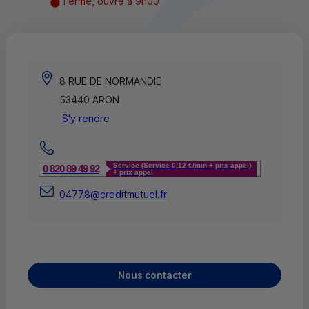
Fermé, ouvre à 9h00
8 RUE DE NORMANDIE
53440 ARON
S'y rendre
Service (Service 0,12 €/min + prix appel)
0 820 89 49 92
+ prix appel
04778@creditmutuel.fr
Nous contacter