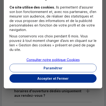
Ce site utilise des cookies.
Ils permettent d'assurer
Dépôt de billets EUR
son bon fonctionnement et, avec nos partenaires, d'en
mesurer son audience, de réaliser des statistiques et
Dépôt de monnaie EUR
de vous proposer des informations et de la publicité
personnalisées en fonction de votre profil et de votre
Dépôt de chèques EUR
navigation.
Nous conservons vos choix pendant 6 mois. Vous
pouvez à tout moment changer d’avis en cliquant sur le
Questions fréquentes
lien « Gestion des cookies » présent en pied de page
Masquer
du site.
Quels documents sont nécessaires à
Consulter notre politique
Cookies
l'ouverture d'un compte pour un majeur ?
Paramétrer
Où trouver les numéros d'urgence ?
Accepter et Fermer
Comment savoir si mon agence a des
horaires d'ouverture dédiés uniquement
aux rendez-vous ?