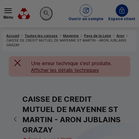
Menu
du Crédit Mutuel
Ouvrir un compte
Espace client
Rechercher sur le site
Accueil
Toutes les caisses
Mayenne
Pays de la Loire
Aron
CAISSE DE CREDIT MUTUEL DE MAYENNE ST MARTIN - ARON JUBLAINS
GRAZAY
Une erreur technique s'est produite.
Afficher les détails techniques
CAISSE DE CREDIT
MUTUEL DE MAYENNE ST
Retour vers la page précédente
MARTIN - ARON JUBLAINS
GRAZAY