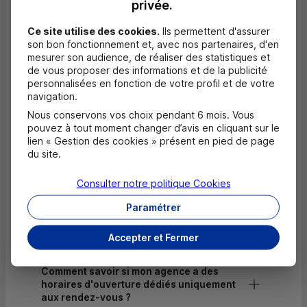
privée.
Dépôt de monnaie EUR
Ce site utilise des cookies.
Ils permettent d'assurer
Dépôt valorisé de chèques EUR
son bon fonctionnement et, avec nos partenaires, d'en
mesurer son audience, de réaliser des statistiques et
Dépôt de chèques EUR
de vous proposer des informations et de la publicité
personnalisées en fonction de votre profil et de votre
Equipement pour déficients visuels
navigation.
Nous conservons vos choix pendant 6 mois. Vous
pouvez à tout moment changer d’avis en cliquant sur le
lien « Gestion des cookies » présent en pied de page
Questions fréquentes
du site.
Masquer
Quels documents sont nécessaires à
Consulter notre politique
Cookies
l'ouverture d'un compte pour un majeur ?
Paramétrer
Où trouver les numéros d'urgence ?
Accepter et Fermer
Comment savoir si mon agence a des
horaires d'ouverture dédiés uniquement
aux rendez-vous ?