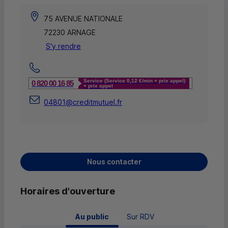
75 AVENUE NATIONALE
72230 ARNAGE
S'y rendre
Service (Service 0,12 €/min + prix appel)
0 820 00 16 85
+ prix appel
04801@creditmutuel.fr
Nous contacter
Horaires d'ouverture
 Au public 
Sur RDV