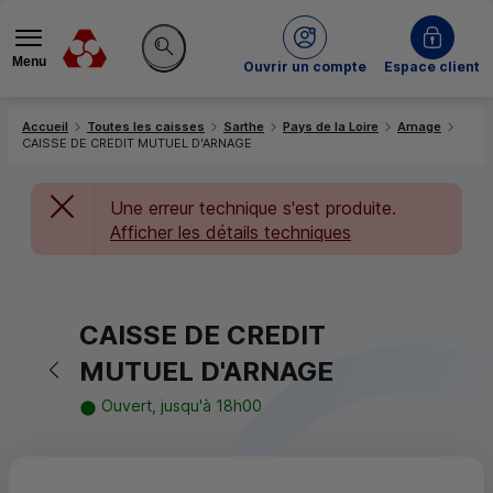
Menu
du Crédit Mutuel
Ouvrir un compte
Espace client
Rechercher sur le site
Accueil
Toutes les caisses
Sarthe
Pays de la Loire
Arnage
CAISSE DE CREDIT MUTUEL D'ARNAGE
Une erreur technique s'est produite.
Afficher les détails techniques
CAISSE DE CREDIT
Retour vers la page précédente
MUTUEL D'ARNAGE
Ouvert, jusqu'à 18h00