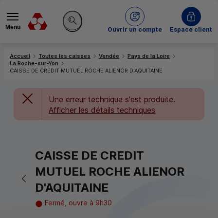
Menu
du Crédit Mutuel
Ouvrir un compte
Espace client
Rechercher sur le site
Accueil
Toutes les caisses
Vendée
Pays de la Loire
La Roche-sur-Yon
CAISSE DE CREDIT MUTUEL ROCHE ALIENOR D'AQUITAINE
Une erreur technique s'est produite.
Afficher les détails techniques
CAISSE DE CREDIT
MUTUEL ROCHE ALIENOR
Retour vers la page précédente
D'AQUITAINE
Fermé, ouvre à 9h30