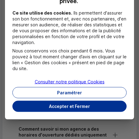
privée.
Dépôt valorisé de billets EUR
Ce site utilise des cookies.
Ils permettent d'assurer
Retrait de rouleaux de monnaie EUR
son bon fonctionnement et, avec nos partenaires, d'en
mesurer son audience, de réaliser des statistiques et
Dépôt de monnaie EUR
de vous proposer des informations et de la publicité
personnalisées en fonction de votre profil et de votre
Dépôt valorisé de chèques EUR
navigation.
Dépôt de chèques EUR
Nous conservons vos choix pendant 6 mois. Vous
pouvez à tout moment changer d’avis en cliquant sur le
lien « Gestion des cookies » présent en pied de page
du site.
Questions fréquentes
Masquer
Consulter notre politique
Cookies
Quels documents sont nécessaires à
Paramétrer
l'ouverture d'un compte pour un majeur ?
Accepter et Fermer
Où trouver les numéros d'urgence ?
Comment savoir si mon agence a des
horaires d'ouverture dédiés uniquement