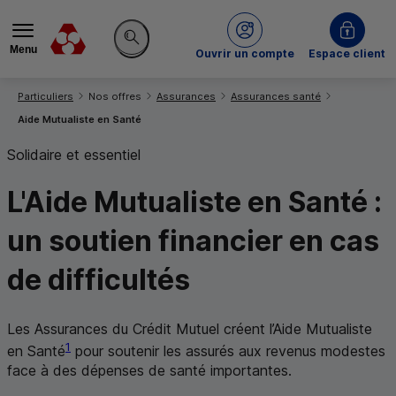
Menu
du Crédit Mutuel
Ouvrir un compte
Espace client
Rechercher sur le site
Vous êtes ici:
Particuliers
Nos offres
Assurances
Assurances santé
Aide Mutualiste en Santé
Solidaire et essentiel
L'Aide Mutualiste en Santé :
un
soutien financier
en cas
de difficultés
Les Assurances du Crédit Mutuel créent l’Aide Mutualiste
1
en Santé
pour soutenir les assurés aux revenus modestes
face à des dépenses de santé importantes.