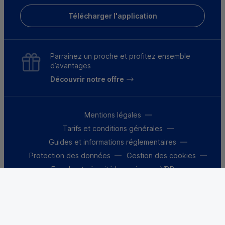
Télécharger l'application
Parrainez un proche et profitez ensemble
d’avantages
Découvrir notre offre
Mentions légales
Tarifs et conditions générales
Guides et informations réglementaires
Protection des données
Gestion des cookies
Fraude et sécurité bancaire
VDP
Accessibilité
Déclaration d’accessibilité : partiellement
conforme