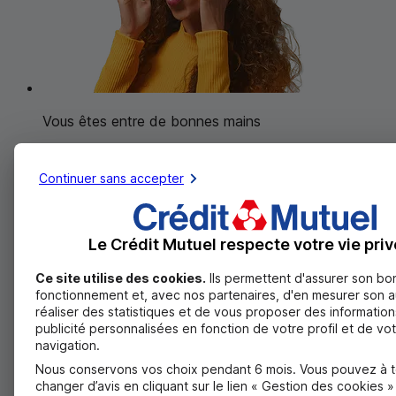
Vous êtes entre de bonnes mains
Complémentaire santé : pour une prise en
Continuer sans accepter
charge des
besoins essentiels
Nouvelle paire de lunettes, consultation dentaire,
vaccin ou frais d'hospitalisation... vous avez la liberté
Le Crédit Mutuel respecte votre vie priv
de choisir le niveau de garantie dont vous avez
besoin.
Ce site utilise des cookies.
Ils permettent d'assurer son bo
fonctionnement et, avec nos partenaires, d'en mesurer son 
Découvrir la complémentaire santé
réaliser des statistiques et de vous proposer des information
publicité personnalisées en fonction de votre profil et de vo
Pas d’avance de frais grâce à la carte Avance
navigation.
Santé
Nous conservons vos choix pendant 6 mois. Vous pouvez à 
changer d’avis en cliquant sur le lien « Gestion des cookies 