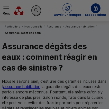
Menu
du Crédit Mutuel
Ouvrir un compte
Espace client
Rechercher sur le site
Vous êtes ici:
Particuliers
Nos conseils
Assurance
Assurance habitation
Assurance dégât des eaux
Assurance dégâts des
eaux : comment réagir en
cas de sinistre ?
Nous le savons bien, c’est une des garanties incluses dans
l’
assurance habitation
la garantie dégâts des eaux reste
parfois encore méconnue. Pourtant, elle mérite qu'on s'y
intéresse de plus près. Salon inondé, fuite dans la cuisine...
elle peut vous éviter des frais importants pour réparer les
dégâts et remplacer les meubles et objets abîmés par