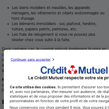
Les biens mobiliers et meubles, les appareils
ménagers, les vêtements et objets endommagés ou
hors d’usage.
Les éléments immobiliers : sol, plafond, fenêtre,
toiture, papiers peints, peintures, etc.
Les frais de relogement si vous ne pouvez plus
résider chez vous suite à la fuite.
Dans certains cas, le contrat prévoit également la prise en
charge de la surconsommation d’eau ou encore la prise en
charge des frais de recherche d’origine de la fuite. Par
Continuer sans accepter
exemple, si un mur ou un sol a dû être détruit pour accéder
à une canalisation.
Le Crédit Mutuel respecte votre vie pr
Ne pas oublier
: il existe une franchise dans le contrat,
c’est-à-dire une somme forfaitaire déduite de
Ce site utilise des cookies.
Ils permettent d'assurer son b
l’indemnisation
et, avec nos partenaires, d'en mesurer son audience, de réal
statistiques et de vous proposer des informations et de la pu
Et quel montant pouvez-vous
personnalisées en fonction de votre profil et de votre naviga
Nous conservons vos choix pendant 6 mois. Vous pouvez à 