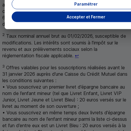
Paramétrer
analyser les réactions du citoyen et les comportements du
consommateur. Le dernier classement a été réalisé entre le
Accepter et Fermer
6 et le 7 Juin 2024, auprès d’un échantillon représentatif
Retour au renvo
de 1 003 Français âgés de 18 ans et plus.
↩
2
Taux nominal annuel brut au 01/02/2026, susceptible de
modifications. Les intérêts sont soumis à l’impôt sur le
revenu et aux prélèvements sociaux selon la
Retour au renvoi 2
réglementation fiscale applicable.
↩
3
Offres valables pour les souscriptions réalisées avant le
31 janvier 2026 auprès d’une Caisse du Crédit Mutuel dans
les conditions suivantes :
• Vous souscrivez un premier livret d’épargne bancaire au
nom de l’enfant mineur (tel que Livret Enfant, Livret VIP
Junior, Livret Jeune et Livret Bleu) : 20 euros versés sur le
livret au moment de son ouverture ;
• Vous souscrivez en même temps deux livrets d’épargne
bancaire au nom de l’enfant mineur parmi la liste ci-dessus
et l’un d’entre eux est un Livret Bleu : 20 euros versés à la