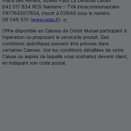
Place des Reflets, 92988 Paris La Défense Cedex
642 017 834
RCS
Nanterre –
TVA
intracommunautaire
FR
77642017834, Inscrit à l’ORIAS sous le numéro
Retour au renvoi 11
09 046 570 (
www.orias.fr
).
↩
Offre disponible en Caisses de Crédit Mutuel participant à
l'opération ou proposant le service/le produit. Des
conditions spécifiques peuvent être prévues dans
certaines Caisses. Voir les conditions détaillées de votre
Caisse ou auprès de laquelle vous souhaitez devenir client,
en indiquant son code postal
.