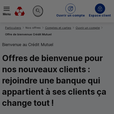
Menu
du Crédit Mutuel
Ouvrir un compte
Espace client
Rechercher sur le site
Vous êtes ici:
Particuliers
Nos offres
Comptes et cartes
Ouvrir un compte
Offre de bienvenue Crédit Mutuel
Bienvenue au Crédit Mutuel
Offres de bienvenue
pour
nos nouveaux clients :
rejoindre une banque qui
appartient à ses clients
ça
change tout !