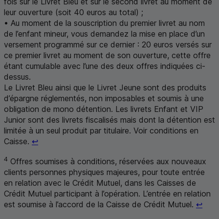
fois sur le Livret Bleu et sur le second livret au moment de
leur ouverture (soit 40 euros au total) ;
• Au moment de la souscription du premier livret au nom
de l’enfant mineur, vous demandez la mise en place d’un
versement programmé sur ce dernier : 20 euros versés sur
ce premier livret au moment de son ouverture, cette offre
étant cumulable avec l’une des deux offres indiquées ci-
dessus.
Le Livret Bleu ainsi que le Livret Jeune sont des produits
d’épargne réglementés, non imposables et soumis à une
obligation de mono détention. Les livrets Enfant et VIP
Junior sont des livrets fiscalisés mais dont la détention est
limitée à un seul produit par titulaire. Voir conditions en
Retour au renvoi 3
Caisse.
↩
4
Offres soumises à conditions, réservées aux nouveaux
clients personnes physiques majeures, pour toute entrée
en relation avec le Crédit Mutuel, dans les Caisses de
Crédit Mutuel participant à l’opération. L’entrée en relation
Reto
est soumise à l’accord de la Caisse de Crédit Mutuel.
↩