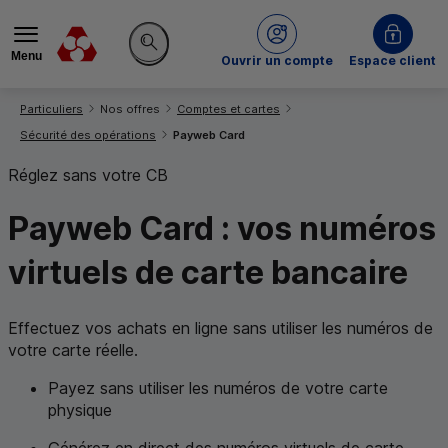
Menu
du Crédit Mutuel
Ouvrir un compte
Espace client
Rechercher sur le site
Vous êtes ici:
Particuliers
Nos offres
Comptes et cartes
Sécurité des opérations
Payweb Card
Réglez sans votre
CB
Payweb Card
: vos
numéros
virtuels de carte
bancaire
Effectuez vos achats en ligne sans utiliser les numéros de
votre carte réelle.
Payez sans utiliser les numéros de votre carte
physique
Générez en direct des numéros virtuels de carte