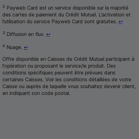
2
Payweb Card
est un service disponible sur la majorité
des cartes de paiement du Crédit Mutuel. L’activation et
Retour 
l’utilisation du service
Payweb Card
sont gratuites.
↩
Retour au renvoi 3
3
Diffusion en flux.
↩
Retour au renvoi 4
4
Nuage.
↩
Offre disponible en Caisses de Crédit Mutuel participant à
l'opération ou proposant le service/le produit. Des
conditions spécifiques peuvent être prévues dans
certaines Caisses. Voir les conditions détaillées de votre
Caisse ou auprès de laquelle vous souhaitez devenir client,
en indiquant son code postal
.