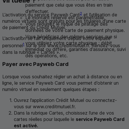
virtuelle ?
paiement que celui que vous êtes en train
d’effectuer.
2
L’activation du service
Payweb Card
et l’utilisation de
Le montant réservé est paramétrable.
numéros virtuels sont gratuits pour les titulaires d’une carte
Vous réduisez le risque de piratage des
de paiement du Crédit Mutuel.
données de votre carte de paiement physique.
Vous bénéficiez des mêmes services que si
L’activation se fait uniquement depuis votre espace
vous utilisiez votre carte physique : débit
1
personnel
sur le site www.creditmutuel.fr. Rendez-vous
immédiat ou différé, garanties d’assurance, suivi
dans la rubrique « Cartes ».
des opérations, etc.
Payer avec
Payweb Card
Lorsque vous souhaitez régler un achat à distance ou en
ligne, le service
Payweb Card
vous permet d’obtenir un
numéro virtuel en seulement quelques étapes :
Ouvrez l’application Crédit Mutuel ou connectez-
vous sur www.creditmutuel.fr.
Dans la rubrique Cartes, choisissez l’une de vos
cartes réelles pour laquelle le
service
Payweb Card
est activé.