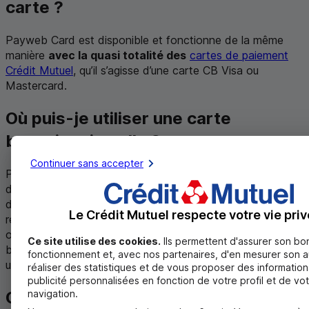
carte ?
Payweb Card
est disponible et fonctionne de la même
manière
avec la quasi totalité des
cartes de paiement
Crédit Mutuel
, qu’il s’agisse d’une carte
CB
Visa ou
Mastercard
.
Où puis-je utiliser une carte
bancaire virtuelle ?
Continuer sans accepter
Pratique,
Payweb Card
est utilisable comme votre carte
de paiement physique et permet notamment de payer sur
des sites français ou étrangers, en différentes devises. En
Le Crédit Mutuel respecte votre vie priv
revanche
Payweb Card
ne permet pas de régler un service
ou un produit qui nécessite de présenter votre carte
Ce site utilise des cookies.
Ils permettent d'assurer son bo
bancaire physique, comme par exemple pour un retrait à
fonctionnement et, avec nos partenaires, d'en mesurer son 
une borne libre-service ou une réservation d’hôtel.
réaliser des statistiques et de vous proposer des information
publicité personnalisées en fonction de votre profil et de vo
Comment obtenir une carte
navigation.