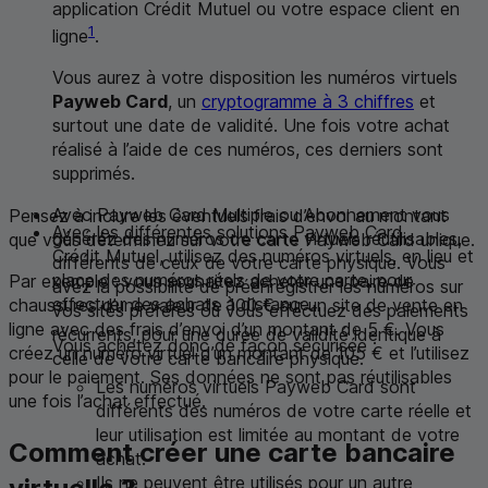
application Crédit Mutuel ou votre espace client en
1
ligne
.
Vous aurez à votre disposition les numéros virtuels
Payweb Card
, un
cryptogramme à 3 chiffres
et
surtout une date de validité. Une fois votre achat
réalisé à l’aide de ces numéros, ces derniers sont
supprimés.
Avec
Payweb Card
Multiple ou Abonnement vous
Pensez à inclure les éventuels frais d’envoi au montant
Avec les différentes solutions
Payweb Card
générez des numéros de carte virtuels réutilisables,
que vous déterminez sur votre carte
Payweb Card
unique.
Crédit Mutuel, utilisez des numéros virtuels, en lieu et
différents de ceux de votre carte physique. Vous
place des numéros réels de votre carte, pour
Par exemple : vous souhaitez acheter une paire de
avez la possibilité de préenregistrer les numéros sur
effectuer des achats à distance.
chaussures d’une valeur de 100 € sur un site de vente en
vos sites préférés où vous effectuez des paiements
ligne avec des frais d’envoi d’un montant de 5 €. Vous
récurrents, pour une durée de validité identique à
Vous achetez donc de façon sécurisée :
créez un numéro virtuel d’un montant de 105 € et l’utilisez
celle de votre carte bancaire physique.
pour le paiement. Ses données ne sont pas réutilisables
Les numéros virtuels Payweb Card sont
une fois l’achat effectué.
différents des numéros de votre carte réelle et
leur utilisation est limitée au montant de votre
Comment créer une carte bancaire
achat.
Ils ne peuvent être utilisés pour un autre