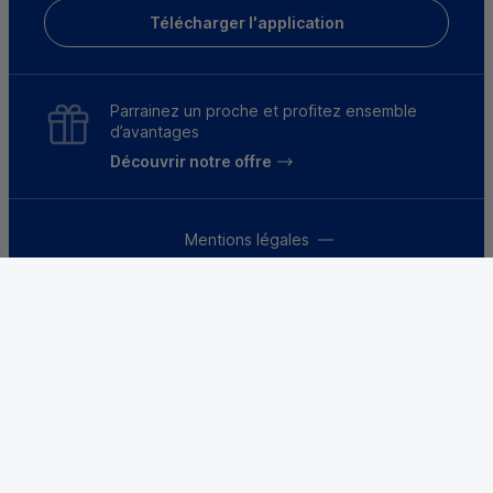
Télécharger l'application
Parrainez un proche et profitez ensemble
d’avantages
Découvrir notre offre
Mentions légales
Tarifs et conditions générales
Guides et informations réglementaires
Protection des données
Gestion des cookies
Fraude et sécurité bancaire
VDP
Accessibilité
Déclaration d’accessibilité : partiellement
conforme