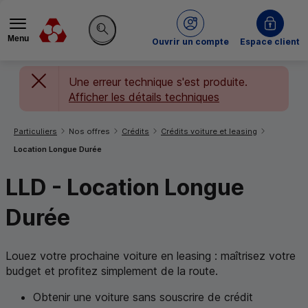
Menu
du Crédit Mutuel
Ouvrir un compte
Espace client
Rechercher sur le site
Une erreur technique s'est produite.
Afficher les détails techniques
Vous êtes ici:
Particuliers
Nos offres
Crédits
Crédits voiture et leasing
Location Longue Durée
LLD
- Location Longue
Durée
Louez votre prochaine voiture en leasing : maîtrisez votre
budget et profitez simplement de la route.
Obtenir une voiture sans souscrire de crédit