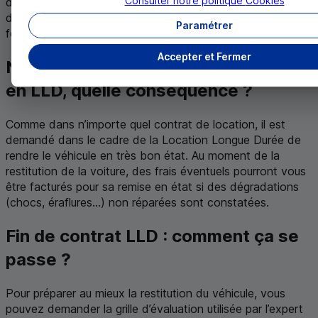
Consulter notre politique
Cookies
déterminer vos besoins à l’avance, des frais de
dépassement étant appliqués en cas de non-respect du
Paramétrer
forfait kilométrique indiqué dans le contrat.
Accepter et Fermer
Ne pas prendre soin de son véhicule
en
LLD
, quelle conséquence ?
Comme dans n’importe quel contrat de location, il est
demandé dans le cadre de la Location Longue Durée de
rendre le véhicule en très bon état. Au moment de la
restitution de la voiture, des frais éventuels pourront vous
être facturés pour sa remise en état si des dégradations
(chocs, éraflures...) non réparées sont constatées.
Fin de contrat
LLD
: comment ça se
passe ?
Pour préparer au mieux la restitution du véhicule, vous
pouvez demander la grille d’évaluation utilisée par l’expert