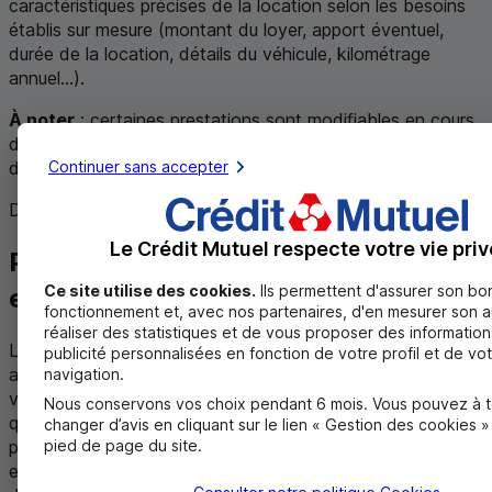
caractéristiques précises de la location selon les besoins
établis sur mesure (montant du loyer, apport éventuel,
durée de la location, détails du véhicule, kilométrage
annuel...).
À noter
: certaines prestations sont modifiables en cours
de location, à votre demande, pour s’adapter à l’évolution
Continuer sans accepter
de vos besoins.
Des questions ?
Le Crédit Mutuel respecte votre vie priv
Pourquoi est-ce important de bien
Ce site utilise des cookies.
Ils permettent d'assurer son bo
estimer son kilométrage annuel ?
fonctionnement et, avec nos partenaires, d'en mesurer son 
réaliser des statistiques et de vous proposer des information
La Location Longue Durée permet d’adapter le kilométrage
publicité personnalisées en fonction de votre profil et de vo
annuel selon vos habitudes et vos déplacements. Que
navigation.
vous envisagiez de rouler peu, sur des courts trajets
Nous conservons vos choix pendant 6 mois. Vous pouvez à 
quotidiens domicile-travail par exemple, ou que vous
changer d’avis en cliquant sur le lien « Gestion des cookies 
pied de page du site.
parcouriez de longues distances, le contrat de
LLD
est
entièrement modulable. Il est cependant important de bien