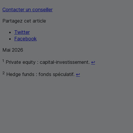
Contacter un conseiller
Partagez cet article
Twitter
Facebook
Mai 2026
Retour au renvoi 
1
Private equity
: capital-investissement.
↩
Retour au renvoi 2
2
Hedge funds
: fonds spéculatif.
↩