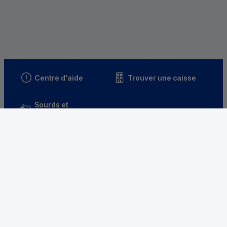
Centre d'aide
Trouver une caisse
Sourds et
malentendants
Télécharger l'application
Parrainez un proche et profitez ensemble
d’avantages
Découvrir notre offre