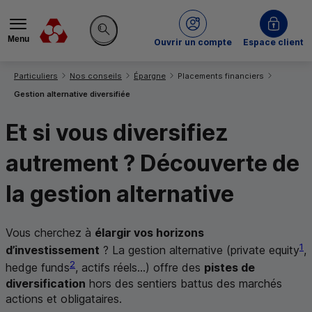
Menu
du Crédit Mutuel
Ouvrir un compte
Espace client
Rechercher sur le site
Vous êtes ici:
Particuliers
Nos conseils
Épargne
Placements financiers
Gestion alternative diversifiée
Et si vous diversifiez
autrement ? Découverte de
la gestion alternative
Vous cherchez à
élargir vos horizons
1
d’investissement
? La gestion alternative (
private equity
,
2
hedge funds
, actifs réels...) offre des
pistes de
diversification
hors des sentiers battus des marchés
actions et obligataires.