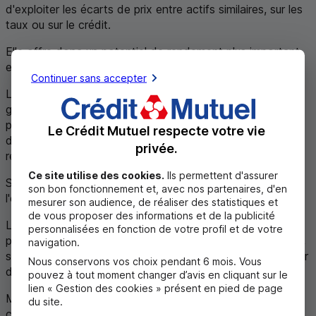
d'exploiter les écarts de prix entre actifs similaires, sur les
taux ou sur le crédit.
Elle offre donc un potentiel de rendement plus important
en contrepartie d'un risque de perte en capital plus grand.
Continuer sans accepter
La gestion diversifiée, quant à elle est une solution de
gestion qui répartit les investissements d'un fonds sur
plusieurs types d'actifs : actions, obligations, immobilier...
Le Crédit Mutuel respecte votre vie
dans l'objectif de réduire le risque et espérer un meilleur
privée.
rendement potentiel.
Ce site utilise des cookies.
Ils permettent d'assurer
Son objectif est de trouver un équilibre entre le risque et
son bon fonctionnement et, avec nos partenaires, d'en
l'espérance de rendement.
mesurer son audience, de réaliser des statistiques et
de vous proposer des informations et de la publicité
La répartition du fonds n'est pas figée. Elle est ajustée en
personnalisées en fonction de votre profil et de votre
permanence par le gérant selon les conditions de marché,
navigation.
sa stratégie de diversification et selon le profil investisseur
Nous conservons vos choix pendant 6 mois. Vous
du client.
pouvez à tout moment changer d’avis en cliquant sur le
lien « Gestion des cookies » présent en pied de page
Même si elle cherche à réduire le risque de perte en
du site.
capital, elle ne l'élimine pas pour autant.