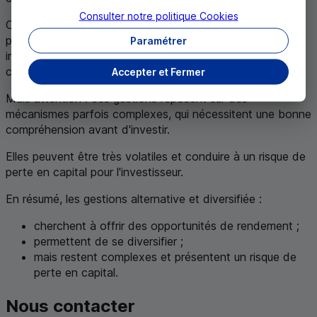
Consulter notre politique
Cookies
Ces deux modes de gestion permettent de diversifier son
portefeuille et cherchent à offrir des rendements plus
Paramétrer
importants, au-delà des placements « traditionnels » en
contrepartie d'une prise de risque plus importante.
Accepter et Fermer
Mais attention : ces gestions reposent sur des
mécanismes parfois complexes, qui nécessitent une bonne
compréhension avant d'investir.
Elles peuvent être très volatiles et conduire à un risque de
perte en capital pour l'investisseur.
En résumé, les gestions alternative et diversifiée :
cherchent à offrir des opportunités de rendement ;
permettent de se diversifier ;
mais restent complexes et présentent un risque de
perte en capital.
Nous contacter