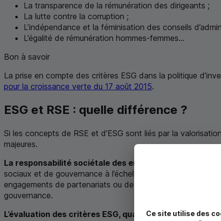
La transparence de la rémunération des dirigeants ;
La lutte contre la corruption ;
L’indépendance et la féminisation des conseils d’admini
L’égalité de rémunération hommes-femmes...
Bon à savoir
La prise en compte des critères
ESG
dans la politique d’inv
pour la croissance verte du 17 août 2015
.
ESG
et
RSE
: quelle différence ?
Si les concepts de
RSE
et d’
ESG
sont liés par la valorisatio
majeures.
La responsabilité sociétale des entreprises (
RSE
) naît 
sociaux et de gouvernance à l’échelle d’une entreprise et 
engagements de partenariats ou de mécénat, dans sa polit
gouvernance.
Ce site utilise des co
L’évaluation des critères
ESG
, quant à elle, peut être d