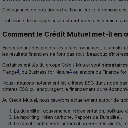
Ces agences de notation extra-financière sont rémunérées par 
L'influence de ces agences s’est renforcée ces dernières ann
Comment le Crédit Mutuel met-il en œ
En soutenant des projets liés à l’environnement, à l’emploi e
les résultats financiers ne font pas tout, beaucoup s’intéres
Certaines entités du groupe Crédit Mutuel sont
signataires
4
5
Pledge
, du
Business for Nature
ou encore du
Finance fo
Nous intégrons notamment les critères
ESG
dans notre g
critères
ESG
qui encouragent le financement d’une économie 
Au Crédit Mutuel, nous œuvrons actuellement autour de troi
La durabilité : gouvernance, réglementation, politique 
Le
reporting
: bilan carbone, Rapport de Durabilité).
Le climat : actifs verts, information
RSE
des clients, r