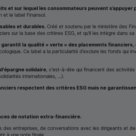
duits et sur lequel les consommateurs peuvent s’appuyer p
n
et le label Finansol.
sables et durables.
Créé et soutenu par le ministère des Fin
iers sur la base des critères
ESG
, et qu'il les intègre dans s
garantit la qualité « verte » des placements financiers
,
cologique. Ce label a la particularité d’exclure les fonds qui 
d'épargne solidaire
, c'est-à-dire qui financent des activité
darités internationales, ...).
nanciers respectent des critères
ESG
mais ne garantissen
es de notation extra-financière.
s des entreprises, de conversations avec les dirigeants et d
ir à une note finale.