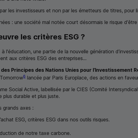
les investisseurs et non par les émetteurs de titres, pour limi
ées : une société mal notée court désormais le risque d'être 
uvre les critères
ESG
?
t à l'éducation, une partie de la nouvelle génération d’investi
sent aux critères
ESG
des entreprises...
 des Principes des Nations Unies pour l’Investissement 
6
r Tomorrow
lancée par Paris Europlace, des actions en faveur d
amme
Social Active
, labellisée par le
CIES
(Comité Intersyndical 
plus durable et plus juste.
s grands axes :
d’achat
ESG
, critères
ESG
dans nos outils risques.
éduction de notre taxe carbone.