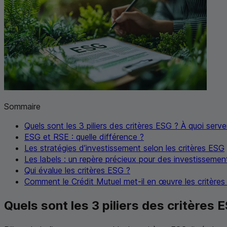
Sommaire
Quels sont les 3 piliers des critères
ESG
? À quoi serven
ESG
et
RSE
: quelle différence ?
Les stratégies d’investissement selon les critères
ESG
Les labels : un repère précieux pour des investissemen
Qui évalue les critères
ESG
?
Comment le Crédit Mutuel met-il en œuvre les critère
Quels sont les 3 piliers des critères
E