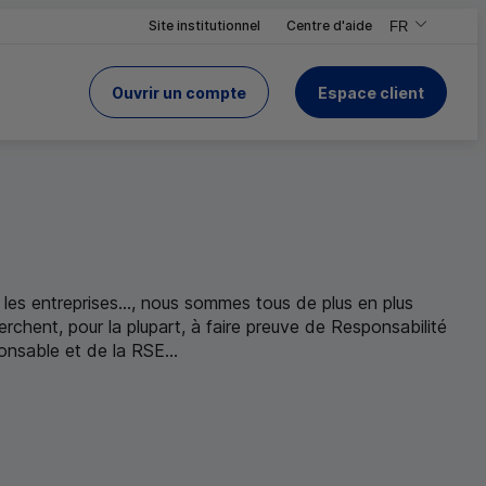
Site institutionnel
Centre d'aide
FR
,Version frança
,Changer de ve
Ouvrir un compte
Espace client
du Crédit Mutuel
 le site
es entreprises..., nous sommes tous de plus en plus
erchent, pour la plupart, à faire preuve de Responsabilité
ponsable et de la
RSE
...