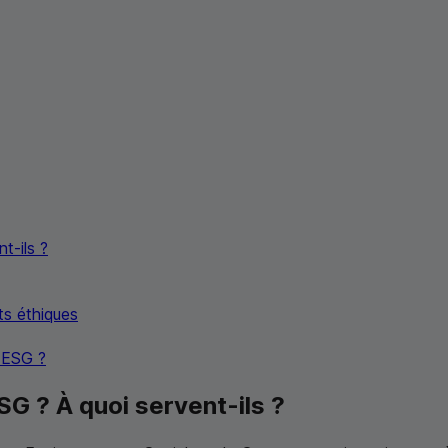
t-ils ?
ts éthiques
s
ESG
?
SG
? À quoi servent-ils ?