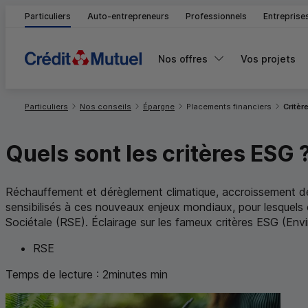
Particuliers
Auto-entrepreneurs
Professionnels
Entreprise
Nos offres
Vos projets
Vous êtes ici:
Particuliers
Nos conseils
Épargne
Placements financiers
Critèr
Quels sont les critères
ESG
Réchauffement et dérèglement climatique, accroissement des
sensibilisés à ces nouveaux enjeux mondiaux, pour lesquels c
Sociétale (
RSE
). Éclairage sur les fameux critères
ESG
(Envi
RSE
Temps de lecture :
2
minutes
min