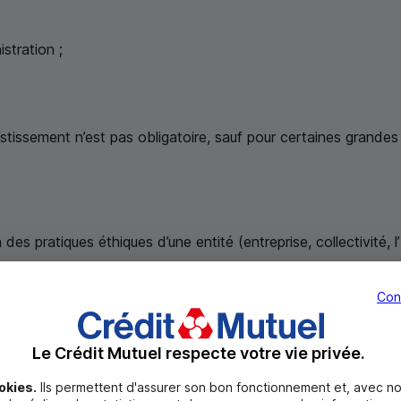
stration ;
estissement n’est pas obligatoire, sauf pour certaines grande
n des pratiques éthiques d’une entité (entreprise, collectivité, 
toujours d’une volonté interne.
Elle est le résultat de la co
Con
au sein même de l’entreprise, dans son fonctionnement, dans s
ique
RH
... Il s’agit d’une mise en pratique d’actions concrète
Le Crédit Mutuel respecte votre vie privée.
okies.
Ils permettent d'assurer son bon fonctionnement et, avec no
irectement sollicitée par les investisseurs potentiels.
Elle